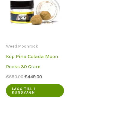
Weed Moonrock
Köp Pina Colada Moon
Rocks 30 Gram
Ursprungspriset
Aktuellt
€
650.00
€
449.00
var:
pris
€650.00.
är:
LÄGG TILL I
KUNDVAGN
€449.00.