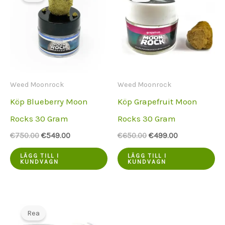
Weed Moonrock
Weed Moonrock
Köp Blueberry Moon
Köp Grapefruit Moon
Rocks 30 Gram
Rocks 30 Gram
Ursprungspriset
Aktuellt
Ursprungspriset
Aktuellt
€
750.00
€
549.00
€
650.00
€
499.00
var:
pris
var:
pris
€750.00.
är:
€650.00.
är:
LÄGG TILL I
LÄGG TILL I
KUNDVAGN
KUNDVAGN
€549.00.
€499.00.
Rea