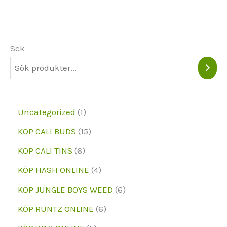
Sök
1
Uncategorized
1
p
1
KÖP CALI BUDS
15
r
5
6
KÖP CALI TINS
6
o
p
p
4
KÖP HASH ONLINE
4
d
r
r
p
6
KÖP JUNGLE BOYS WEED
6
u
o
o
r
p
6
KÖP RUNTZ ONLINE
6
k
d
d
o
r
p