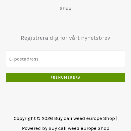
5
0
0
:
0
Shop
0
.
.
€
.
.
5
0
0
5
0
0
0
.
Registrera dig för vårt nyhetsbrev
.
.
0
0
.
PRENUMERERA
Copyright © 2026 Buy cali weed europe Shop |
Powered by Buy cali weed europe Shop