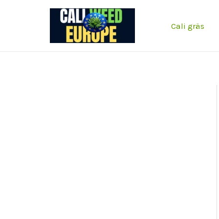
Hoppa
till
Cali gräs
innehållet