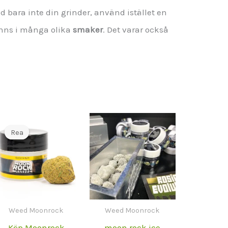
d bara inte din grinder, använd istället en
nns i många olika
smaker
. Det varar också
Rea
Rea
Weed Moonrock
Weed Moonrock
Köp Moonrock
moon rock ice