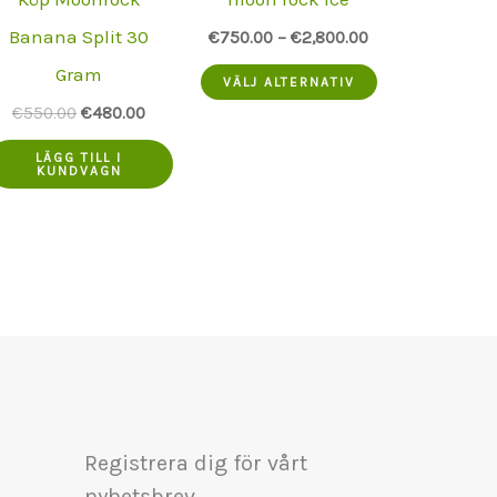
Banana Split 30
€
750.00
–
€
2,800.00
Gram
Denna
t
VÄLJ ALTERNATIV
produkt
Ursprungspriset
Aktuellt
€
550.00
€
480.00
var:
pris
.
har
€550.00.
är:
LÄGG TILL I
KUNDVAGN
€480.00.
flera
varianter.
Alternativen
kan
väljas
på
produktsidan
Registrera dig för vårt
nyhetsbrev