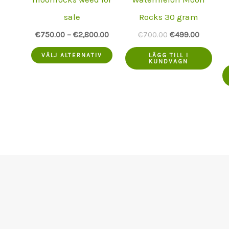
sale
Rocks 30 gram
Ursprungsprise
Aktuellt
€
750.00
–
€
2,800.00
€
700.00
€
499.00
var:
pris
Denna
€700.00.
är:
VÄLJ ALTERNATIV
LÄGG TILL I
KUNDVAGN
€499.00
produkt
har
flera
varianter.
Alternativen
kan
väljas
på
produktsidan