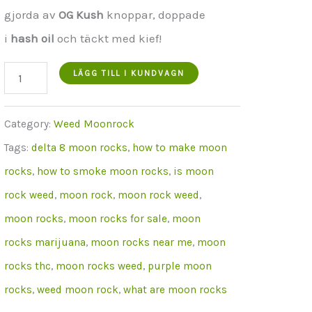
€650.00.
är:
gjorda av
OG Kush
knoppar, doppade
€499.00.
i
hash
oil
och täckt med kief!
Grapefruit
LÄGG TILL I KUNDVAGN
Moon
Rocks
Category:
Weed Moonrock
30
Tags:
delta 8 moon rocks
,
how to make moon
grams
rocks
,
how to smoke moon rocks
,
is moon
mängd
rock weed
,
moon rock
,
moon rock weed
,
moon rocks
,
moon rocks for sale
,
moon
rocks marijuana
,
moon rocks near me
,
moon
rocks thc
,
moon rocks weed
,
purple moon
rocks
,
weed moon rock
,
what are moon rocks