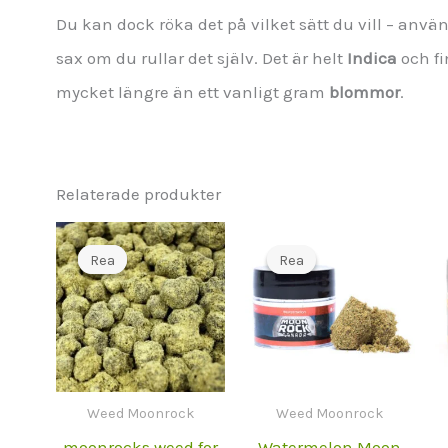
Du kan dock röka det på vilket sätt du vill – använ
sax om du rullar det själv. Det är helt
Indica
och fi
mycket längre än ett vanligt gram
blommor
.
Relaterade produkter
Rea
Rea
Rea
Rea
Weed Moonrock
Weed Moonrock
moonrocks weed for
Watermelon Moon