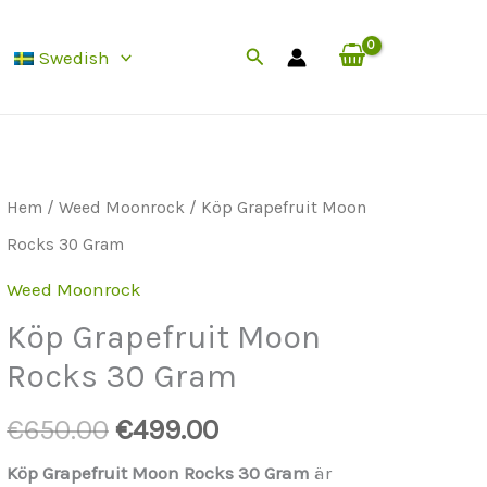
Rocks
50.00.
är:
Sök
Swedish
30
€499.00.
efter
grams
mängd
Hem
/
Weed Moonrock
/ Köp Grapefruit Moon
Rocks 30 Gram
Weed Moonrock
Köp Grapefruit Moon
Rocks 30 Gram
Ursprungspriset
Aktuellt
€
650.00
€
499.00
var:
pris
Köp Grapefruit Moon Rocks 30 Gram
är