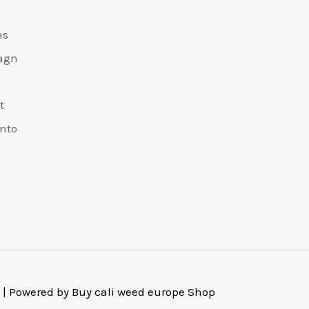
äs
agn
n
t
onto
 | Powered by Buy cali weed europe Shop