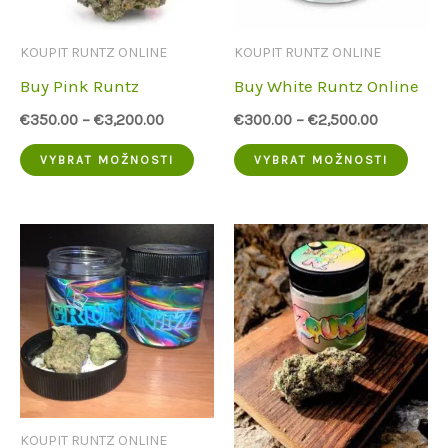
KOUPIT RUNTZ ONLINE
KOUPIT RUNTZ ONLINE
Buy Pink Runtz
Buy White Runtz Online
€
350.00
–
€
3,200.00
€
300.00
–
€
2,500.00
Tento
Tent
VYBRAT MOŽNOSTI
VYBRAT MOŽNOSTI
produkt
prod
má
má
více
více
variant.
varia
Možnosti
Možn
lze
lze
vybrat
vybra
na
na
KOUPIT RUNTZ ONLINE