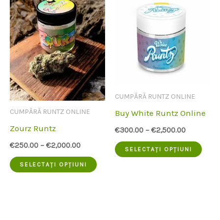
mai
mai
multe
mult
variante.
vari
Opțiunile
Opți
pot
pot
fi
fi
CUMPĂRĂ RUNTZ ONLINE
alese
ales
CUMPĂRĂ RUNTZ ONLINE
Buy White Runtz Online
pe
pe
Zourz Runtz
€
300.00
–
€
2,500.00
pagina
pagi
€
250.00
–
€
2,000.00
Aces
SELECTAȚI OPȚIUNI
produsului
prod
Acest
prod
SELECTAȚI OPȚIUNI
produs
are
are
mai
mai
mult