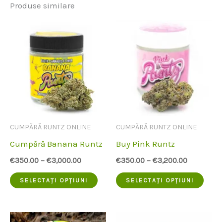
Produse similare
CUMPĂRĂ RUNTZ ONLINE
CUMPĂRĂ RUNTZ ONLINE
Cumpără Banana Runtz
Buy Pink Runtz
€
350.00
–
€
3,000.00
€
350.00
–
€
3,200.00
Acest
Aces
SELECTAȚI OPȚIUNI
SELECTAȚI OPȚIUNI
produs
prod
are
are