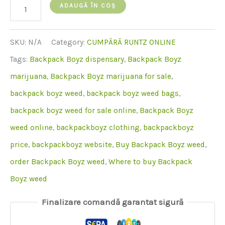
cantitate
ADAUGĂ ÎN COȘ
de
backpack
SKU:
N/A
Category:
CUMPĂRĂ RUNTZ ONLINE
boyz
Tags:
Backpack Boyz dispensary
,
Backpack Boyz
marijuana
,
Backpack Boyz marijuana for sale
,
backpack boyz weed
,
backpack boyz weed bags
,
backpack boyz weed for sale online
,
Backpack Boyz
weed online
,
backpackboyz clothing
,
backpackboyz
price
,
backpackboyz website
,
Buy Backpack Boyz weed
,
order Backpack Boyz weed
,
Where to buy Backpack
Boyz weed
Finalizare comandă garantat sigură