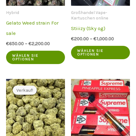
Hybrid
Großhandel Vape-
Kartuschen online
Gelato Weed strain For
Stiiizy (Sky og)
sale
€
200.00
–
€
1,000.00
€
650.00
–
€
2,200.00
Di
WÄHLEN SIE
Dieses
OPTIONEN
WÄHLEN SIE
Pr
OPTIONEN
Produkt
ha
hat
me
mehrere
Va
Verkauf!
Verkauf!
Varianten.
Di
Die
Op
Optionen
kö
können
au