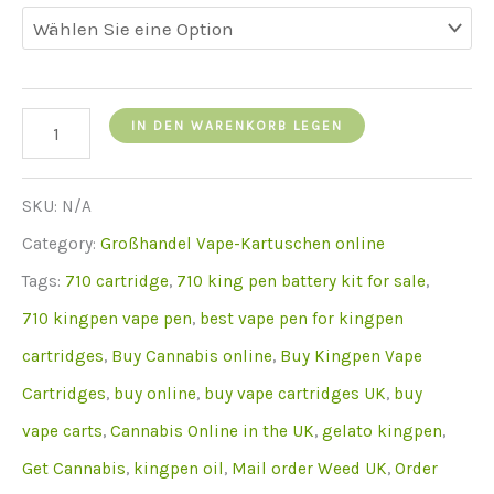
Buy
IN DEN WARENKORB LEGEN
710
Kingpen
SKU:
N/A
Vape-
Category:
Großhandel Vape-Kartuschen online
Cartridges
Tags:
710 cartridge
,
710 king pen battery kit for sale
,
menge
710 kingpen vape pen
,
best vape pen for kingpen
cartridges
,
Buy Cannabis online
,
Buy Kingpen Vape
Cartridges
,
buy online
,
buy vape cartridges UK
,
buy
vape carts
,
Cannabis Online in the UK
,
gelato kingpen
,
Get Cannabis
,
kingpen oil
,
Mail order Weed UK
,
Order