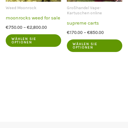
auf
de
Weed Moonrock
Großhandel Vape-
der
Kartuschen online
Pr
moonrocks weed for sale
Produktseite
supreme carts
au
€
750.00
–
€
2,800.00
ausgewählt
€
170.00
–
€
850.00
we
Dieses
werden
WÄHLEN SIE
Di
OPTIONEN
WÄHLEN SIE
Produkt
OPTIONEN
Pr
hat
ha
mehrere
me
Varianten.
Va
Die
Di
Optionen
Op
können
kö
auf
au
der