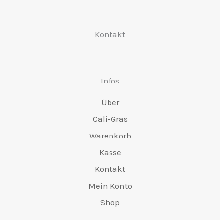
de
Produktseite
Pr
ausgewählt
Kontakt
au
werden
we
Infos
Über
Cali-Gras
Warenkorb
Kasse
Kontakt
Mein Konto
Shop