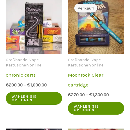
Varianten.
me
Verkauf!
Die
Va
Optionen
Di
können
Op
auf
kö
der
au
Großhandel Vape-
Großhandel Vape-
Produktseite
de
Kartuschen online
Kartuschen online
ausgewählt
Pr
chronic carts
Moonrock Clear
werden
au
cartridge
€
200.00
–
€
1,000.00
we
Dieses
€
270.00
–
€
1,300.00
WÄHLEN SIE
OPTIONEN
Produkt
Di
WÄHLEN SIE
OPTIONEN
hat
Pr
mehrere
ha