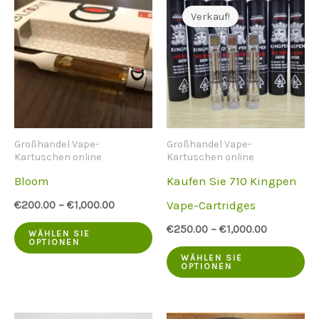
Verkauf!
Großhandel Vape-
Großhandel Vape-
Kartuschen online
Kartuschen online
Bloom
Kaufen Sie 710 Kingpen
Vape-Cartridges
€
200.00
–
€
1,000.00
Dieses
€
250.00
–
€
1,000.00
WÄHLEN SIE
OPTIONEN
Produkt
Di
WÄHLEN SIE
OPTIONEN
hat
Pr
mehrere
ha