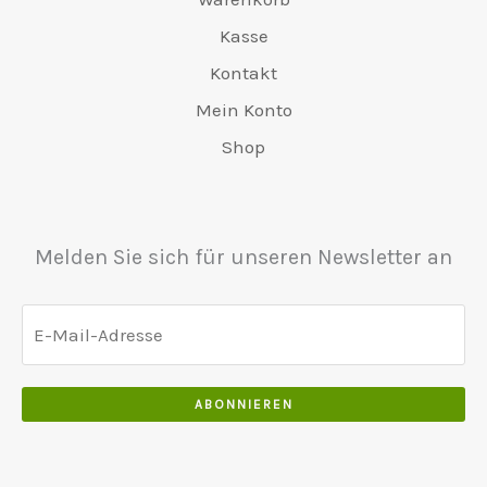
.
v
€
6
0
0
Kasse
a
4
5
0
0
r
8
Kontakt
0
.
.
:
0
.
Mein Konto
€
.
0
5
0
Shop
0
5
0
.
0
.
.
0
Melden Sie sich für unseren Newsletter an
0
.
ABONNIEREN