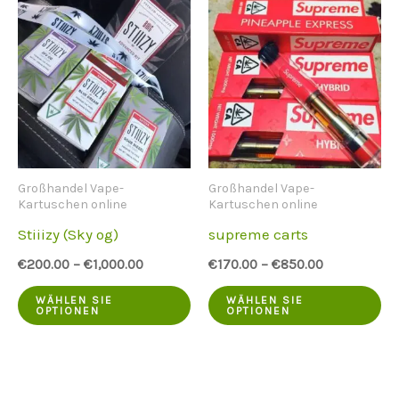
Varianten.
me
Die
Va
Optionen
Di
können
Op
auf
kö
der
au
Großhandel Vape-
Großhandel Vape-
Produktseite
de
Kartuschen online
Kartuschen online
ausgewählt
Pr
Stiiizy (Sky og)
supreme carts
werden
au
€
200.00
–
€
1,000.00
€
170.00
–
€
850.00
we
Dieses
Di
WÄHLEN SIE
WÄHLEN SIE
OPTIONEN
OPTIONEN
Produkt
Pr
hat
ha
mehrere
me