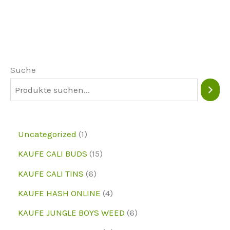
Varianten.
Va
Die
Di
Optionen
Op
können
kö
Suche
auf
au
der
de
Produktseite
Pr
ausgewählt
au
1
Uncategorized
1
werden
we
p
1
KAUFE CALI BUDS
15
r
5
6
KAUFE CALI TINS
6
o
p
p
4
KAUFE HASH ONLINE
4
d
r
r
p
6
KAUFE JUNGLE BOYS WEED
6
u
o
o
r
p