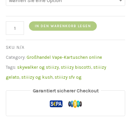
Stiiizy
IN DEN WARENKORB LEGEN
(Sky
og)
SKU:
N/A
menge
Category:
Großhandel Vape-Kartuschen online
Tags:
skywalker og stiiizy
,
stiiizy biscotti
,
stiiizy
gelato
,
stiiizy og kush
,
stiiizy sfv og
Garantiert sicherer Checkout