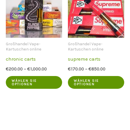
Die
Op
Optionen
kö
können
au
auf
de
Großhandel Vape-
Großhandel Vape-
der
Pr
Kartuschen online
Kartuschen online
Produktseite
au
chronic carts
supreme carts
ausgewählt
we
€
200.00
–
€
1,000.00
€
170.00
–
€
850.00
werden
Dieses
Di
WÄHLEN SIE
WÄHLEN SIE
OPTIONEN
OPTIONEN
Produkt
Pr
hat
ha
mehrere
me
Varianten.
Va
Die
Di