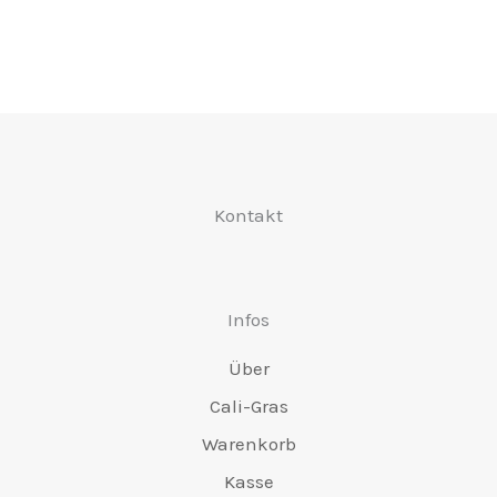
Optionen
Op
können
kö
auf
au
der
de
Produktseite
Pr
Kontakt
ausgewählt
au
werden
we
Infos
Über
Cali-Gras
Warenkorb
Kasse