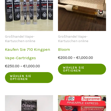
Großhandel Vape-
Großhandel Vape-
Kartuschen online
Kartuschen online
Kaufen Sie 710 Kingpen
Bloom
Vape-Cartridges
€
200.00
–
€
1,000.00
Di
€
250.00
–
€
1,000.00
WÄHLEN SIE
OPTIONEN
Dieses
Pr
WÄHLEN SIE
OPTIONEN
Produkt
ha
hat
me
mehrere
Va
Varianten.
Di