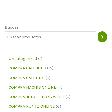
Las
opciones
pueden
Buscar
elegirse
en
la
página
1
Uncategorized
1
del
p
1
COMPRA CALI BUDS
15
producto
r
5
6
COMPRA CALI TINS
6
o
p
p
4
COMPRA HACHÍS ONLINE
4
d
r
r
p
6
COMPRA JUNGLE BOYS WEED
6
u
o
o
r
p
6
COMPRA RUNTZ ONLINE
6
c
d
d