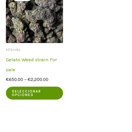
Híbrido
Gelato Weed strain For
sale
€
650.00
–
€
2,200.00
Este
SELECCIONAR
OPCIONES
producto
tiene
varias
variantes.