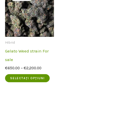
Hibrid
Gelato Weed strain For
sale
€
650.00
–
€
2,200.00
Acest
SELECTAȚI OPȚIUNI
produs
are
mai
multe