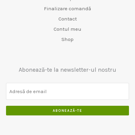
л
0
0
5
Finalizare comandă
а
.
.
0
:
0
Contact
.
€
0
Contul meu
0
5
.
0
5
Shop
.
0
.
0
0
Abonează-te la newsletter-ul nostru
.
ABONEAZĂ-TE