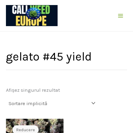
Sare
la
conținut
gelato #45 yield
Afișez singurul rezultat
Reducere