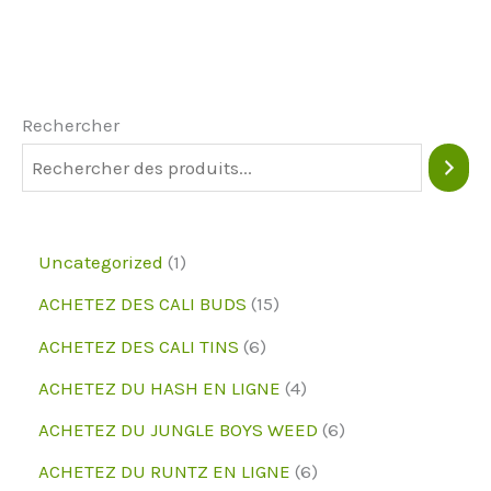
Rechercher
1
Uncategorized
1
p
1
ACHETEZ DES CALI BUDS
15
r
5
6
ACHETEZ DES CALI TINS
6
o
p
p
4
ACHETEZ DU HASH EN LIGNE
4
d
r
r
p
6
ACHETEZ DU JUNGLE BOYS WEED
6
u
o
o
r
p
6
ACHETEZ DU RUNTZ EN LIGNE
6
i
d