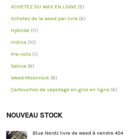
d
o
r
p
5
ACHETEZ DU WAX EN LIGNE
5
t
u
u
d
o
r
p
6
Achetez de la weed par livre
6
i
i
u
d
o
r
p
1
Hybride
11
t
t
i
u
d
o
r
1
1
s
Indica
10
s
t
i
u
d
o
p
0
1
Pre-rolls
1
s
t
i
u
d
r
p
p
6
Sativa
6
s
t
i
u
o
r
r
p
8
Weed Moonrock
8
s
t
i
d
o
o
r
p
6
Cartouches de vapotage en gros en ligne
6
s
t
u
d
d
o
r
p
s
i
u
u
d
o
r
NOUVEAU STOCK
t
i
i
u
d
o
s
t
t
i
u
d
Blue Nerdz livre de weed à vendre 454
s