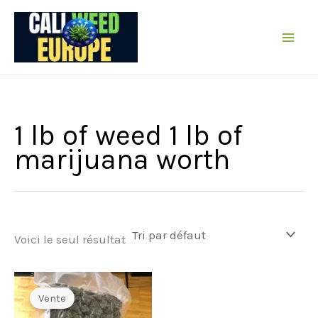
Passer
au
contenu
1 lb of weed 1 lb of
marijuana worth
Voici le seul résultat
Vente