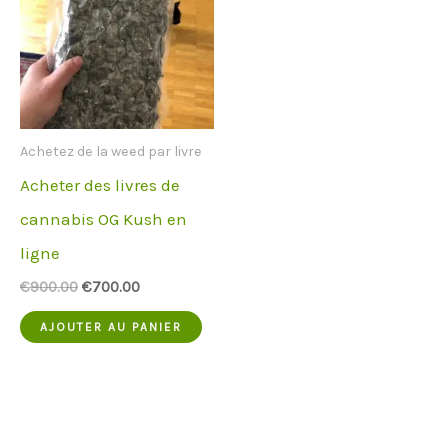
Achetez de la weed par livre
Acheter des livres de
cannabis OG Kush en
ligne
Le
Le
€
900.00
€
700.00
prix
prix
d'origine
actuel
AJOUTER AU PANIER
était
est
:
:
€900.00.
€700.00.