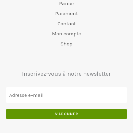
.
Panier
€
.
v
€
0
6
0
Paiement
a
4
0
5
0
r
8
Contact
.
0
.
:
0
Mon compte
.
€
.
0
5
0
Shop
0
5
0
.
0
.
.
0
Inscrivez-vous à notre newsletter
0
.
S'ABONNER