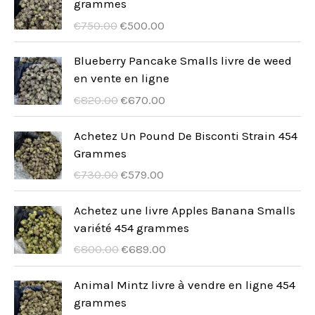
t
grammes
i
u
U
A
s
€
750.00
€
500.00
t
i
r
k
s
t
s
t
Blueberry Pancake Smalls livre de weed
p
u
en vente en ligne
s
r
e
U
A
€
820.00
€
670.00
u
l
r
k
n
l
s
t
Achetez Un Pound De Bisconti Strain 454
g
t
p
u
Grammes
s
p
r
e
U
A
€
730.00
€
579.00
p
r
u
l
r
k
r
i
n
l
s
t
Achetez une livre Apples Banana Smalls
i
s
g
t
p
u
variété 454 grammes
s
ä
s
p
r
e
U
A
€
800.00
€
689.00
e
r
p
r
u
l
r
k
t
:
r
i
n
l
s
t
Animal Mintz livre à vendre en ligne 454
v
€
i
s
g
t
p
u
grammes
a
5
s
ä
s
p