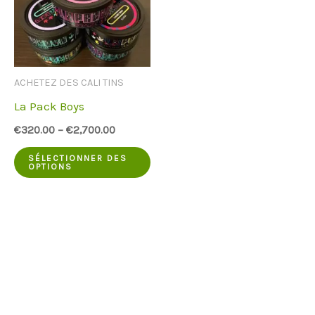
ACHETEZ DES CALI TINS
La Pack Boys
€
320.00
–
€
2,700.00
Ce
SÉLECTIONNER DES
OPTIONS
produit
a
plusieurs
variantes.
Les
options