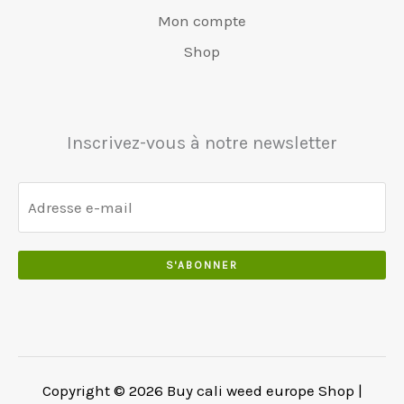
0
.
:
0
Mon compte
.
€
.
0
5
0
Shop
0
5
0
.
0
.
.
0
Inscrivez-vous à notre newsletter
0
.
S'ABONNER
Copyright © 2026 Buy cali weed europe Shop |