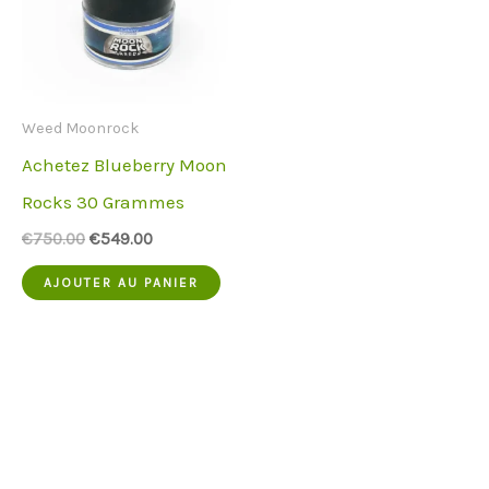
Weed Moonrock
Achetez Blueberry Moon
Rocks 30 Grammes
Le
Le
€
750.00
€
549.00
prix
prix
d'origine
actuel
AJOUTER AU PANIER
était
est
:
:
€750.00.
€549.00.