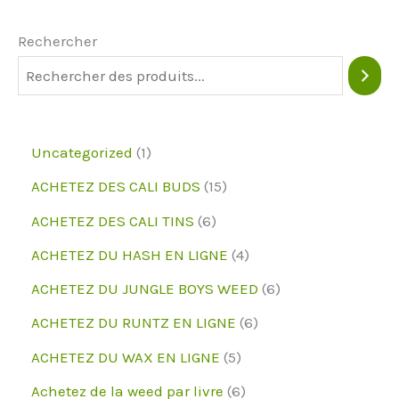
Rechercher
1
Uncategorized
1
p
1
ACHETEZ DES CALI BUDS
15
r
5
6
ACHETEZ DES CALI TINS
6
o
p
p
4
ACHETEZ DU HASH EN LIGNE
4
d
r
r
p
6
ACHETEZ DU JUNGLE BOYS WEED
6
u
o
o
r
p
6
ACHETEZ DU RUNTZ EN LIGNE
6
i
d
d
o
r
p
5
ACHETEZ DU WAX EN LIGNE
5
t
u
u
d
o
r
p
6
Achetez de la weed par livre
6
i