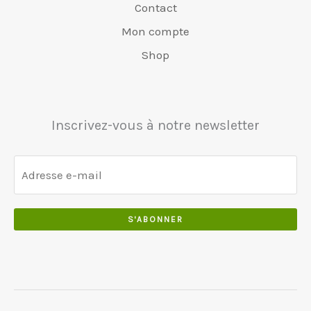
e
€
Contact
0
6
0
r
4
0
Mon compte
5
0
a
8
.
0
.
:
0
Shop
.
€
.
0
5
0
0
5
0
.
0
.
Inscrivez-vous à notre newsletter
.
0
0
.
S'ABONNER