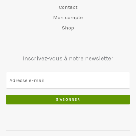
0
5
0
r
8
Contact
.
0
.
:
0
Mon compte
.
€
.
0
5
0
Shop
0
5
0
.
0
.
.
0
Inscrivez-vous à notre newsletter
0
.
S'ABONNER