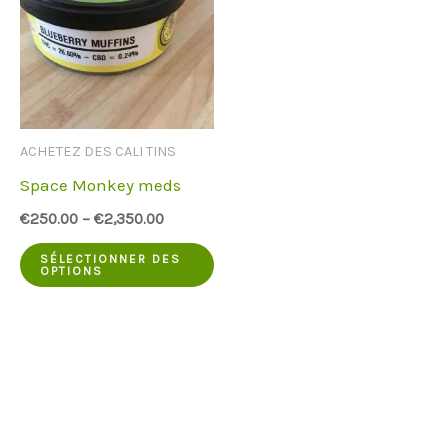
ACHETEZ DES CALI TINS
Space Monkey meds
€
250.00
–
€
2,350.00
Ce
SÉLECTIONNER DES
OPTIONS
produit
a
plusieurs
variantes.
Les