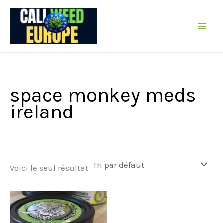
Passer
au
contenu
space monkey meds
ireland
Voici le seul résultat