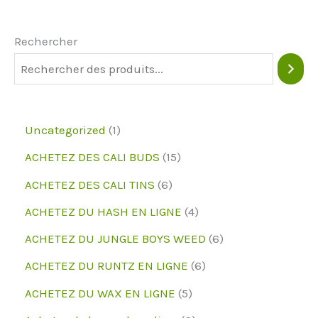
options
peuvent
Rechercher
être
choisies
sur
la
1
Uncategorized
1
page
p
1
ACHETEZ DES CALI BUDS
15
du
r
5
6
ACHETEZ DES CALI TINS
6
produit
o
p
p
4
ACHETEZ DU HASH EN LIGNE
4
d
r
r
p
6
ACHETEZ DU JUNGLE BOYS WEED
6
u
o
o
r
p
6
ACHETEZ DU RUNTZ EN LIGNE
6
i
d
d
o
r
p
5
ACHETEZ DU WAX EN LIGNE
5
t
u
u
d
o
r
p