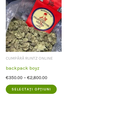
CUMPĂRĂ RUNTZ ONLINE
backpack boyz
€
350.00
–
€
2,800.00
Acest
SELECTAȚI OPȚIUNI
produs
are
mai
multe