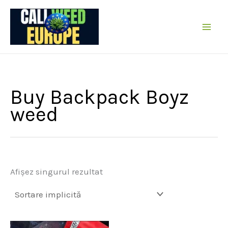
Sare
la
conținut
Buy Backpack Boyz
weed
Afișez singurul rezultat