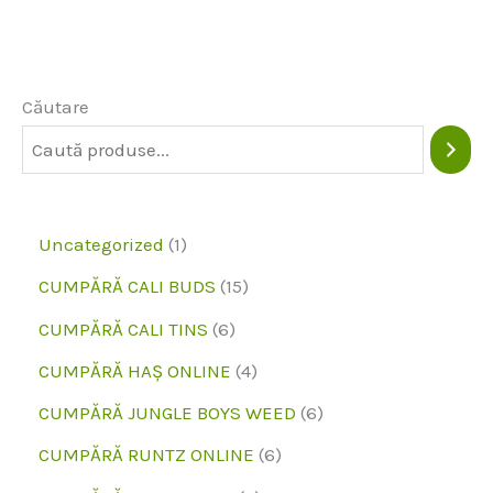
variante.
Opțiunile
pot
Căutare
fi
alese
pe
1
Uncategorized
1
pagina
p
1
CUMPĂRĂ CALI BUDS
15
produsului
r
5
6
CUMPĂRĂ CALI TINS
6
o
p
p
4
CUMPĂRĂ HAȘ ONLINE
4
d
r
r
p
6
CUMPĂRĂ JUNGLE BOYS WEED
6
u
o
o
r
p
6
CUMPĂRĂ RUNTZ ONLINE
6
s
d
d
o
r
p