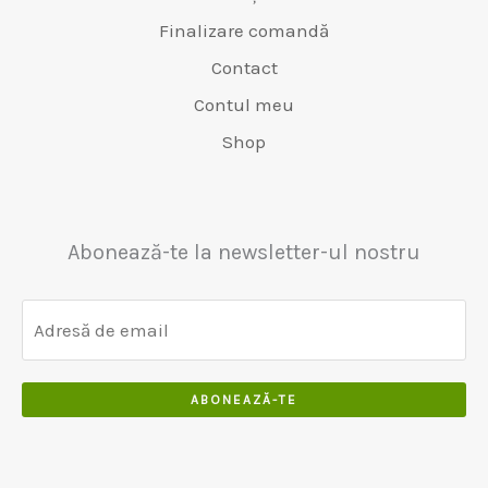
f
e
,
.
€
9
Finalizare comandă
o
:
0
6
,
s
€
Contact
0
5
0
t
4
Contul meu
0
0
:
8
,
€
0
Shop
0
5
,
0
5
0
0
0
,
Abonează-te la newsletter-ul nostru
0
0
ABONEAZĂ-TE