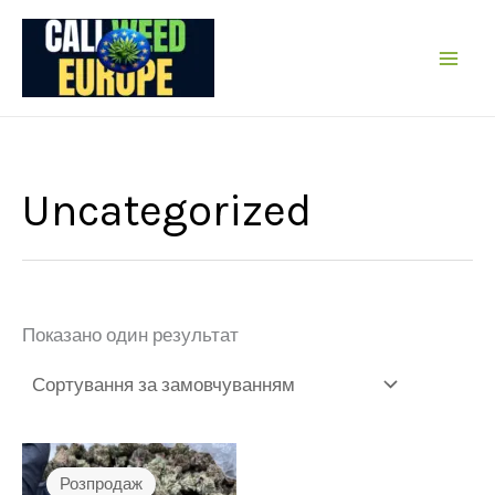
Перейти
до
вмісту
Uncategorized
Показано один результат
Розпродаж