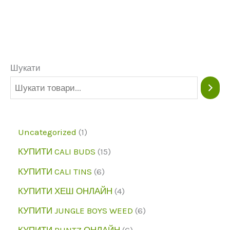
Шукати
1
Uncategorized
1
п
1
КУПИТИ CALI BUDS
15
р
5
6
КУПИТИ CALI TINS
6
о
п
п
4
КУПИТИ ХЕШ ОНЛАЙН
4
д
р
р
п
6
КУПИТИ JUNGLE BOYS WEED
6
у
о
о
р
п
6