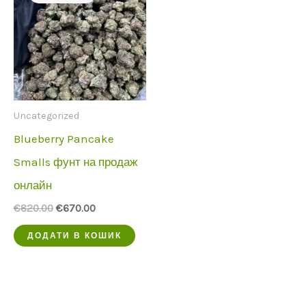
Uncategorized
Blueberry Pancake
Smalls фунт на продаж
онлайн
Початкова
Поточна
€
820.00
€
670.00
ціна
ціна:
була:
€670.00.
ДОДАТИ В КОШИК
€820.00.