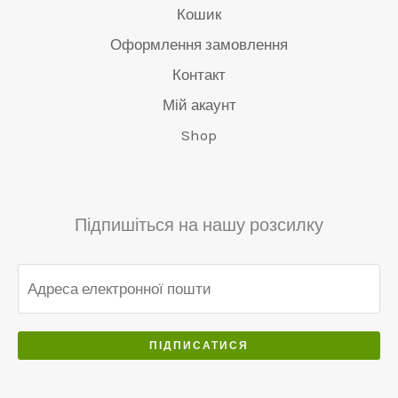
:
9
0
0
.
Кошик
v
€
€
.
.
.
a
4
Оформлення замовлення
6
0
0
r
8
5
0
Контакт
0
:
0
0
.
.
€
.
Мій акаунт
.
5
0
Shop
0
5
0
0
0
.
.
.
0
Підпишіться на нашу розсилку
0
.
ПІДПИСАТИСЯ