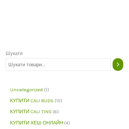
Шукати
1
Uncategorized
1
п
1
КУПИТИ CALI BUDS
15
р
5
6
КУПИТИ CALI TINS
6
о
п
п
4
КУПИТИ ХЕШ ОНЛАЙН
4
д