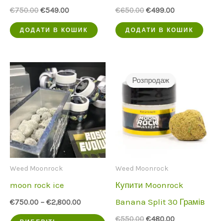
Початкова
Поточна
Початкова
Поточна
€
750.00
€
549.00
€
650.00
€
499.00
ціна
ціна:
ціна
ціна:
була:
€549.00.
була:
€499.00.
ДОДАТИ В КОШИК
ДОДАТИ В КОШИК
€750.00.
€650.00.
Розпродаж
Weed Moonrock
Weed Moonrock
moon rock ice
Купити Moonrock
Banana Split 30 Грамів
€
750.00
–
€
2,800.00
Цей
Початкова
Поточна
€
550.00
€
480.00