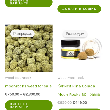
ВИБЕРІТЬ
ціна
ціна:
ВАРІАНТИ
продукт
була:
€480.00.
ДОДАТИ В КОШИК
€550.00.
має
кілька
варіантів.
Розпродаж
Розпродаж
Опції
можна
вибрати
на
сторінці
Weed Moonrock
Weed Moonrock
продукту
moonrocks weed for sale
Купити Pina Colada
Moon Rocks 30 Грамів
€
750.00
–
€
2,800.00
Цей
Початкова
Поточна
€
650.00
€
449.00
ВИБЕРІТЬ
ціна
ціна:
ВАРІАНТИ