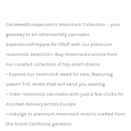
€700.00.
має
кілька
варіантів.
CaliWeedEurope.com’s Moonrock Collection – your
Опції
gateway to an otherworldly cannabis
можна
experience!Prepare for liftoff with our premium
вибрати
moonrock selection:• Buy moonrocks online from
на
our curated collection of top-shelf strains
сторінці
• Explore our moonrock weed for sale, featuring
продукту
potent THC levels that will send you soaring
• Order moonrock cannabis with just a few clicks for
discreet delivery across Europe
• Indulge in premium moonrock strains crafted from
the finest California genetics