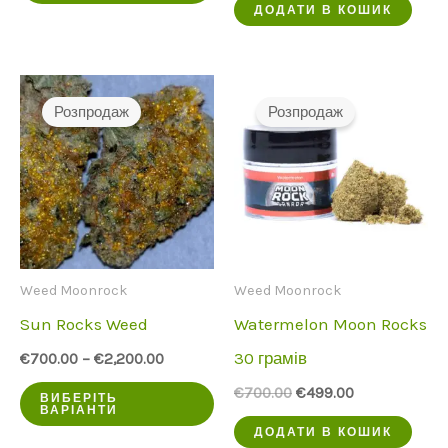
продукт
була:
€449.00.
ДОДАТИ В КОШИК
€650.00.
має
кілька
варіантів.
Розпродаж
Розпродаж
Опції
можна
вибрати
на
сторінці
Weed Moonrock
Weed Moonrock
продукту
Sun Rocks Weed
Watermelon Moon Rocks
30 грамів
€
700.00
–
€
2,200.00
Цей
Початкова
Поточна
€
700.00
€
499.00
ВИБЕРІТЬ
ціна
ціна:
ВАРІАНТИ
продукт
була:
€499.00.
ДОДАТИ В КОШИК