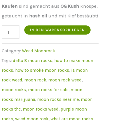
Preis
Preis
Kaufen
sind gemacht aus
OG Kush
Knospe,
war:
ist:
getaucht in
hash
oil
und mit Kief bestäubt!
€650.00.
€499.00.
Grapefruit
IN DEN WARENKORB LEGEN
Moon
Rocks
Category:
Weed Moonrock
30
Tags:
delta 8 moon rocks
,
how to make moon
grams
rocks
,
how to smoke moon rocks
,
is moon
menge
rock weed
,
moon rock
,
moon rock weed
,
moon rocks
,
moon rocks for sale
,
moon
rocks marijuana
,
moon rocks near me
,
moon
rocks thc
,
moon rocks weed
,
purple moon
rocks
,
weed moon rock
,
what are moon rocks