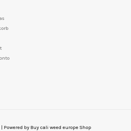
as
korb
t
onto
 | Powered by Buy cali weed europe Shop