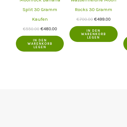
Split 30 Gramm
Rocks 30 Gramm
Kaufen
Der
Der
€
700.00
€
499.00
ursprüngliche
aktuelle
Der
Der
€
550.00
€
480.00
Preis
Preis
IN DEN
ursprüngliche
aktuelle
WARENKORB
war:
ist:
LEGEN
Preis
Preis
€700.00.
€499.00
IN DEN
WARENKORB
war:
ist:
LEGEN
€550.00.
€480.00.