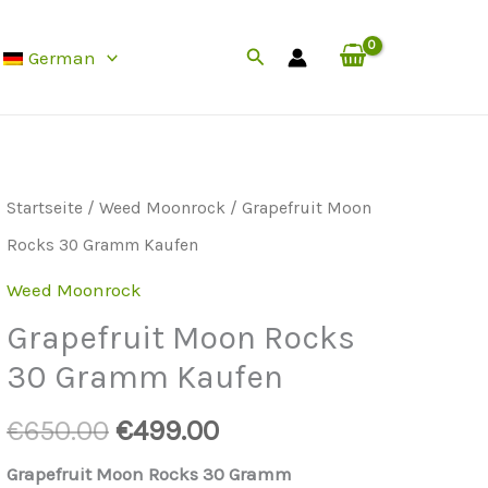
Rocks
Preis
Suche
German
30
ist:
grams
0.
€499.00.
menge
Startseite
/
Weed Moonrock
/ Grapefruit Moon
Rocks 30 Gramm Kaufen
Weed Moonrock
Grapefruit Moon Rocks
30 Gramm Kaufen
Der
Der
€
650.00
€
499.00
ursprüngliche
aktuelle
Grapefruit Moon Rocks 30 Gramm