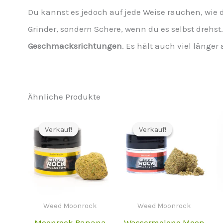
Du kannst es jedoch auf jede Weise rauchen, wie 
Grinder, sondern Schere, wenn du es selbst drehst. 
Geschmacksrichtungen
. Es hält auch viel länge
Ähnliche Produkte
Verkauf!
Verkauf!
Verkauf!
Verkauf!
Weed Moonrock
Weed Moonrock
Moonrock Banana
Wassermelone Moon