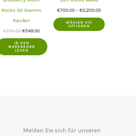
Rocks 30 Gramm
€
700.00
–
€
2,200.00
Kaufen
Dieses
WÄHLEN SIE
OPTIONEN
Produkt
Der
Der
€
750.00
€
549.00
ursprüngliche
aktuelle
hat
Preis
Preis
.
IN DEN
WARENKORB
war:
ist:
LEGEN
mehrere
€750.00.
€549.00.
Varianten.
Die
Optionen
können
auf
der
Produktseite
Melden Sie sich für unseren
ausgewählt