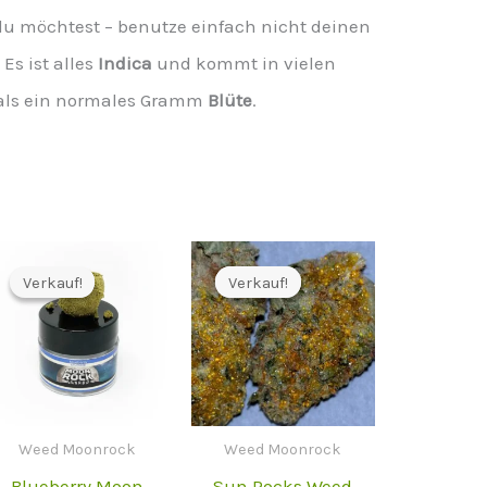
du möchtest – benutze einfach nicht deinen
Es ist alles
Indica
und kommt in vielen
r als ein normales Gramm
Blüte
.
Verkauf!
Verkauf!
Verkauf!
Verkauf!
Weed Moonrock
Weed Moonrock
Blueberry Moon
Sun Rocks Weed