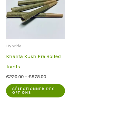
Hybride
Khalifa Kush Pre Rolled
Joints
€
220.00
–
€
875.00
Ce
SÉLECTIONNER DES
OPTIONS
produit
a
plusieurs
variantes.