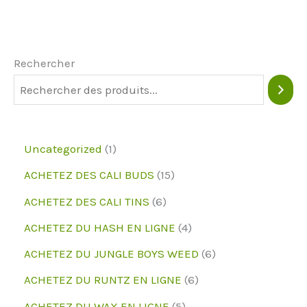
Les
options
peuvent
Rechercher
être
choisies
sur
la
1
Uncategorized
1
page
p
1
ACHETEZ DES CALI BUDS
15
du
r
5
6
ACHETEZ DES CALI TINS
6
produit
o
p
p
4
ACHETEZ DU HASH EN LIGNE
4
d
r
r
p
6
ACHETEZ DU JUNGLE BOYS WEED
6
u
o
o
r
p
6
ACHETEZ DU RUNTZ EN LIGNE
6
i
d
d
o
r
p
5
ACHETEZ DU WAX EN LIGNE
5