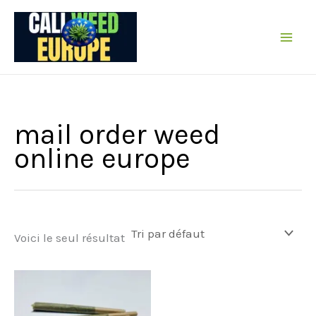
Passer
au
contenu
mail order weed
online europe
Voici le seul résultat