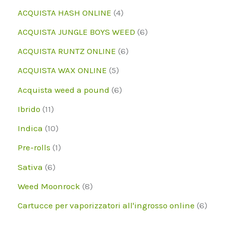
o
p
p
4
ACQUISTA HASH ONLINE
4
d
r
r
p
6
ACQUISTA JUNGLE BOYS WEED
6
o
o
o
r
p
6
ACQUISTA RUNTZ ONLINE
6
t
d
d
o
r
p
5
ACQUISTA WAX ONLINE
5
t
o
o
d
o
r
p
6
Acquista weed a pound
6
o
t
t
o
d
o
r
p
1
Ibrido
11
t
t
t
o
d
o
r
1
1
i
Indica
10
i
t
t
o
d
o
p
0
1
Pre-rolls
1
i
t
t
o
d
r
p
p
6
Sativa
6
i
t
t
o
o
r
r
p
8
Weed Moonrock
8
i
t
t
d
o
o
r
p
6
Cartucce per vaporizzatori all'ingrosso online
6
i
t
o
d
d
o
r
p