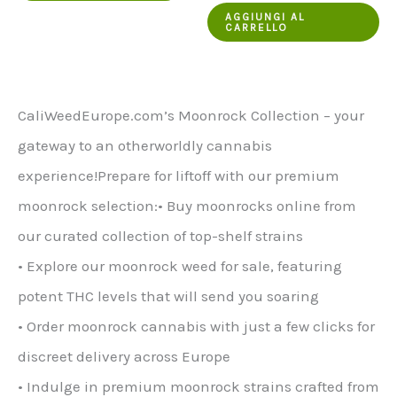
prodotto
originale
attuale
AGGIUNGI AL
CARRELLO
era:
è:
ha
€700.00.
€499.00.
più
varianti.
CaliWeedEurope.com’s Moonrock Collection – your
Le
gateway to an otherworldly cannabis
opzioni
experience!Prepare for liftoff with our premium
possono
moonrock selection:• Buy moonrocks online from
essere
our curated collection of top-shelf strains
scelte
• Explore our moonrock weed for sale, featuring
nella
potent THC levels that will send you soaring
pagina
• Order moonrock cannabis with just a few clicks for
del
discreet delivery across Europe
prodotto
• Indulge in premium moonrock strains crafted from