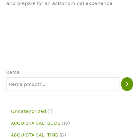
and prepare for an astronomical experience!
Cerca
1
Uncategorized
1
p
1
ACQUISTA CALI BUDS
15
r
5
6
ACQUISTA CALI TINS
6