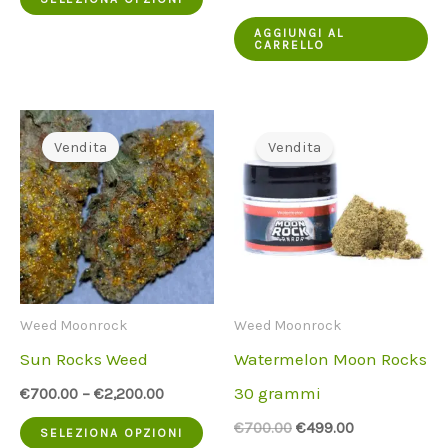
prodotto
prezzo
prezzo
prodotto
originale
attuale
AGGIUNGI AL
CARRELLO
era:
è:
ha
€650.00.
€449.00.
più
varianti.
Vendita
Vendita
Le
opzioni
possono
essere
scelte
Weed Moonrock
Weed Moonrock
nella
Sun Rocks Weed
Watermelon Moon Rocks
pagina
30 grammi
€
700.00
–
€
2,200.00
del
Questo
Il
Il
€
700.00
€
499.00
prodotto
SELEZIONA OPZIONI
prezzo
prezzo