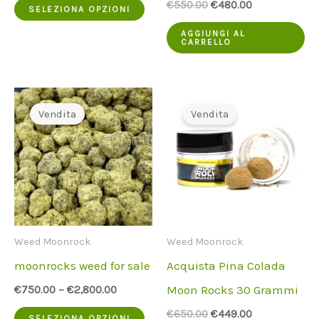
Questo
Il
Il
€
550.00
€
480.00
SELEZIONA OPZIONI
prezzo
prezzo
prodotto
originale
attuale
AGGIUNGI AL
CARRELLO
era:
è:
ha
€550.00.
€480.00.
più
varianti.
Vendita
Vendita
Le
opzioni
possono
essere
scelte
Weed Moonrock
Weed Moonrock
nella
moonrocks weed for sale
Acquista Pina Colada
pagina
Moon Rocks 30 Grammi
€
750.00
–
€
2,800.00
del
Questo
Il
Il
€
650.00
€
449.00
SELEZIONA OPZIONI