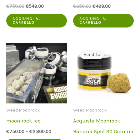
Il
Il
Il
Il
€
750.00
€
549.00
€
650.00
€
499.00
prezzo
prezzo
prezzo
prezzo
originale
attuale
originale
attuale
AGGIUNGI AL
AGGIUNGI AL
CARRELLO
CARRELLO
era:
è:
era:
è:
€750.00.
€549.00.
€650.00.
€499.00.
Vendita
Weed Moonrock
Weed Moonrock
moon rock ice
Acquista Moonrock
Banana Split 30 Grammi
€
750.00
–
€
2,800.00