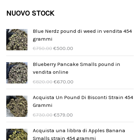
i
t
o
o
d
o
r
NUOVO STOCK
t
t
t
o
d
o
i
t
t
t
o
d
Blue Nerdz pound di weed in vendita 454
i
o
t
grammi
t
o
I
I
i
€
750.00
€
500.00
t
t
l
l
i
t
p
p
Blueberry Pancake Smalls pound in
r
r
vendita online
i
e
e
I
I
€
820.00
€
670.00
z
z
l
l
z
z
p
p
Acquista Un Pound Di Bisconti Strain 454
o
o
r
r
Grammi
o
a
e
e
I
I
€
730.00
€
579.00
r
t
z
z
l
l
i
t
z
z
p
p
Acquista una libbra di Apples Banana
g
u
o
o
r
r
Smalls strain 454 grammi