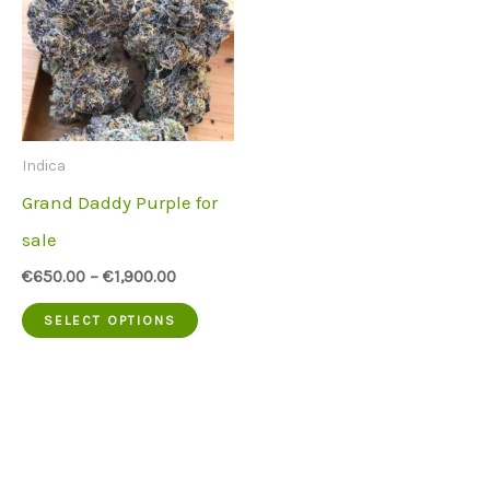
Indica
Grand Daddy Purple for
sale
€
650.00
–
€
1,900.00
This
SELECT OPTIONS
product
has
multiple
variants.