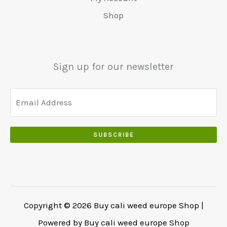
0
5
Shop
0
0
.
.
0
0
Sign up for our newsletter
.
SUBSCRIBE
Copyright © 2026 Buy cali weed europe Shop |
Powered by Buy cali weed europe Shop