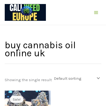
Skip
to
content
buy cannabis oil
online uk
Showing the single result
Sale!