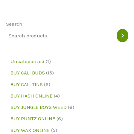
The
options
may
Search
be
chosen
on
1
Uncategorized
1
the
p
1
BUY CALI BUDS
15
product
r
5
6
page
BUY CALI TINS
6
o
p
p
4
BUY HASH ONLINE
4
d
r
r
p
6
BUY JUNGLE BOYS WEED
6
u
o
o
r
p
6
BUY RUNTZ ONLINE
6
c
d
d
o
r
p
5
BUY WAX ONLINE
5
t
u