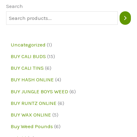
may
Search
be
chosen
on
1
Uncategorized
1
the
p
1
BUY CALI BUDS
15
product
r
5
6
page
BUY CALI TINS
6
o
p
p
4
BUY HASH ONLINE
4
d
r
r
p
6
BUY JUNGLE BOYS WEED
6
u
o
o
r
p
6
BUY RUNTZ ONLINE
6
c
d
d
o
r
p
5
BUY WAX ONLINE
5
t
u
u
d
o
r
p
6
Buy Weed Pounds
6
c
c
u
d
o
r
p