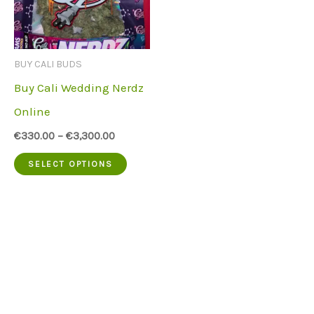
options
option
may
may
be
be
BUY CALI BUDS
chosen
chose
Buy Cali Wedding Nerdz
on
on
Online
the
the
€
330.00
–
€
3,300.00
product
produc
This
SELECT OPTIONS
page
page
product
has
multiple
variants.
The
options