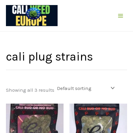
Skip
to
content
cali plug strains
Showing all 3 results