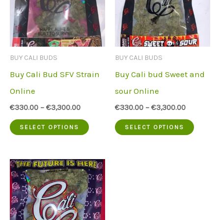
BUY CALI BUDS
BUY CALI BUDS
Buy Cali Bud SFV Strain
Buy Cali bud Sweet and
Online
sour Online
€
330.00
–
€
3,300.00
€
330.00
–
€
3,300.00
This
This
SELECT OPTIONS
SELECT OPTIONS
product
produc
has
has
multiple
multip
variants.
variant
The
The