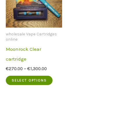
wholesale Vape Cartridges
online
Moonrock Clear
cartridge
€
270.00
–
€
1,300.00
This
SELECT OPTIONS
product
has
multiple
variants.
The