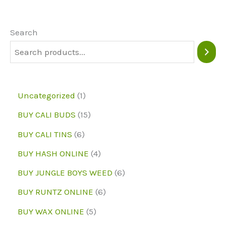
options
may
Search
be
chosen
on
1
Uncategorized
1
the
p
1
BUY CALI BUDS
15
product
r
5
6
page
BUY CALI TINS
6
o
p
p
4
BUY HASH ONLINE
4
d
r
r
p
6
BUY JUNGLE BOYS WEED
6
u
o
o
r
p
6
BUY RUNTZ ONLINE
6
c
d
d
o
r
p
5
BUY WAX ONLINE
5
t
u
u
d
o
r