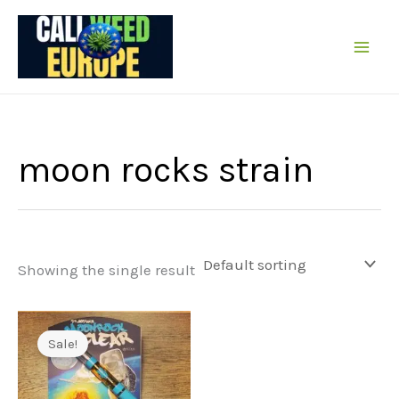
Skip
to
content
moon rocks strain
Showing the single result
Sale!