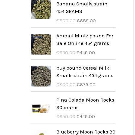
o
o
r
r
Banana Smalls strain
n
l
o
a
e
e
454 GRAMS
a
e
r
t
z
z
I
I
€
800.00
€
689.00
l
è
i
t
z
z
l
l
e
:
g
u
o
o
p
p
Animal Mintz pound For
e
€
i
a
o
a
r
r
Sale Online 454 grams
r
5
n
l
r
t
e
e
I
I
a
0
€
650.00
€
449.00
a
e
i
t
z
z
l
l
:
0
l
è
g
u
z
z
p
p
€
.
buy pound Cereal Milk
e
:
i
a
o
o
r
r
7
0
Smalls strain 454 grams
e
€
n
l
o
a
e
e
5
0
I
I
r
6
€
800.00
€
675.00
a
e
r
t
z
z
0
.
l
l
a
7
l
è
i
t
z
z
.
p
p
:
0
Pina Colada Moon Rocks
e
:
g
u
o
o
0
r
r
€
.
30 grams
e
€
i
a
o
a
0
e
e
8
0
I
I
r
5
€
650.00
€
449.00
n
l
r
t
.
z
z
2
0
l
l
a
7
a
e
i
t
z
z
0
.
p
p
:
9
Blueberry Moon Rocks 30
l
è
g
u