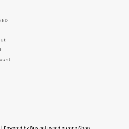
EED
out
t
ount
 | Powered by Buy cali weed europe Shop