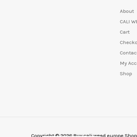
i
a
o
a
.
€
.
e
€
n
l
r
t
0
About
6
0
r
5
a
e
i
t
0
5
0
CALI W
a
4
l
è
g
u
.
0
.
:
9
e
:
Cart
i
a
.
€
.
e
€
n
l
Check
0
7
0
r
4
a
e
0
5
0
Contac
a
9
l
è
.
0
.
:
9
My Acc
e
:
.
€
.
e
€
Shop
0
6
0
r
4
0
5
0
a
8
.
0
.
:
0
.
€
.
0
5
0
0
5
0
.
0
.
.
Copyright © 2026 Buy cali weed europe Shop