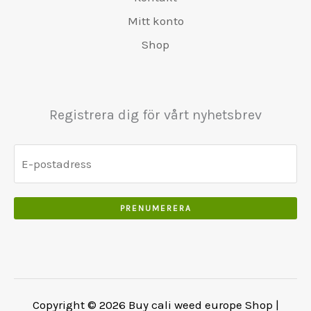
.
r
4
6
0
0
a
8
Mitt konto
5
0
0
:
0
Shop
0
.
.
€
.
.
5
0
0
5
0
0
0
.
Registrera dig för vårt nyhetsbrev
.
.
0
0
.
PRENUMERERA
Copyright © 2026 Buy cali weed europe Shop |