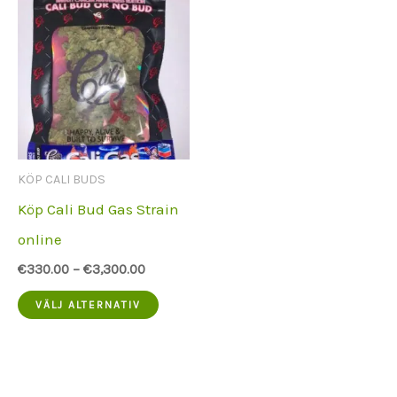
KÖP CALI BUDS
Köp Cali Bud Gas Strain
online
€
330.00
–
€
3,300.00
Denna
VÄLJ ALTERNATIV
produkt
har
flera