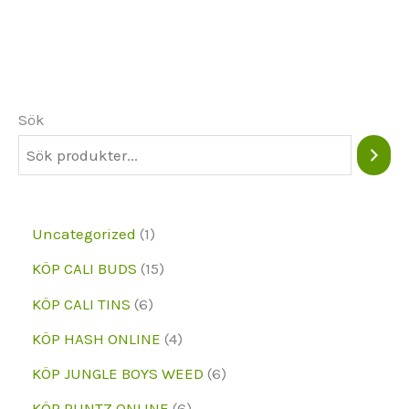
varianter.
Alternativen
kan
väljas
Sök
på
produktsidan
1
Uncategorized
1
p
1
KÖP CALI BUDS
15
r
5
6
KÖP CALI TINS
6
o
p
p
4
KÖP HASH ONLINE
4
d
r
r
p
6
KÖP JUNGLE BOYS WEED
6
u
o
o
r
p
6
KÖP RUNTZ ONLINE
6