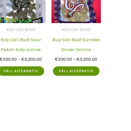
KÖP CALI BUDS
KÖP CALI BUDS
Köp Cali Bud Sour
Buy Cali Bud Sundae
Patch Kidz online
Driver Online
€
330.00
–
€
3,300.00
€
330.00
–
€
3,300.00
na
Denna
Denna
VÄLJ ALTERNATIV
VÄLJ ALTERNATIV
ukt
produkt
produkt
har
har
flera
flera
nter.
varianter.
varianter.
rnativen
Alternativen
Alternativen
kan
kan