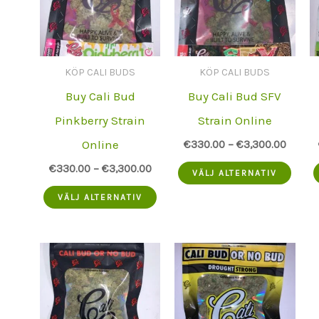
KÖP CALI BUDS
KÖP CALI BUDS
Buy Cali Bud
Buy Cali Bud SFV
Pinkberry Strain
Strain Online
Online
€
330.00
–
€
3,300.00
Den
€
330.00
–
€
3,300.00
VÄLJ ALTERNATIV
Denna
prod
VÄLJ ALTERNATIV
produkt
har
har
flera
flera
varia
varianter.
Alte
Alternativen
kan