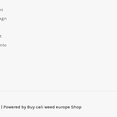
äs
agn
n
t
onto
 | Powered by Buy cali weed europe Shop