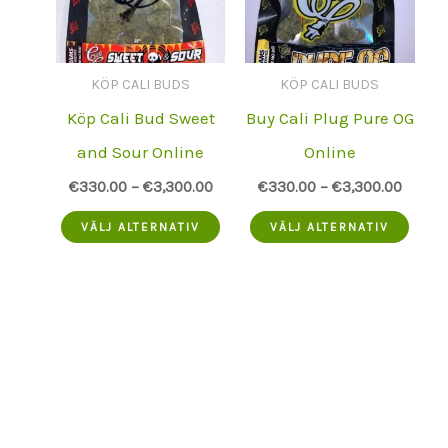
kan
välja
väljas
på
KÖP CALI BUDS
KÖP CALI BUDS
på
prod
Köp Cali Bud Sweet
Buy Cali Plug Pure OG
produktsidan
and Sour Online
Online
€
330.00
–
€
3,300.00
€
330.00
–
€
3,300.00
Denna
Den
VÄLJ ALTERNATIV
VÄLJ ALTERNATIV
produkt
prod
har
har
flera
flera
varianter.
varia
Alternativen
Alte
kan
kan