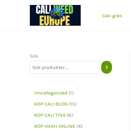
Hoppa
till
Cali gräs
innehållet
Sök
1
Uncategorized
1
p
1
KÖP CALI BUDS
15
r
5
6
KÖP CALI TINS
6
o
p
p
4
KÖP HASH ONLINE
4