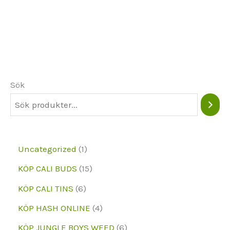
flera
varianter.
Alternativen
kan
väljas
Sök
på
produktsidan
1
Uncategorized
1
p
1
KÖP CALI BUDS
15
r
5
6
KÖP CALI TINS
6
o
p
p
4
KÖP HASH ONLINE
4
d
r
r
p
6
KÖP JUNGLE BOYS WEED
6