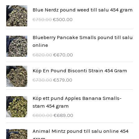
e
t
t
k
u
d
Blue Nerdz pound weed till salu 454 gram
r
e
t
k
u
U
A
€
750.00
€
500.00
r
r
k
e
t
k
s
t
r
Blueberry Pancake Smalls pound till salu
e
t
p
u
online
r
r
e
e
U
A
€
820.00
€
670.00
u
l
r
r
k
n
l
s
t
Köp En Pound Bisconti Strain 454 Gram
g
t
p
u
U
A
€
730.00
€
579.00
s
p
r
e
r
k
p
r
u
l
s
t
r
i
Köp ett pund Apples Banana Smalls-
n
l
p
u
i
s
stam 454 gram
g
t
r
e
s
ä
U
A
€
800.00
€
689.00
s
p
u
l
e
r
r
k
p
r
n
l
t
:
s
t
Animal Mintz pound till salu online 454
r
i
g
t
v
€
p
u
gram