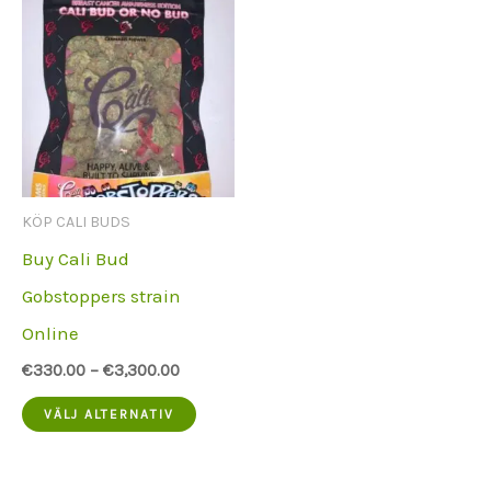
KÖP CALI BUDS
Buy Cali Bud
Gobstoppers strain
Online
€
330.00
–
€
3,300.00
Denna
VÄLJ ALTERNATIV
produkt
har