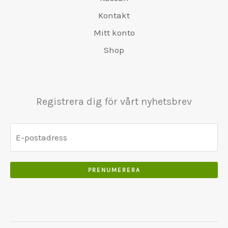
0
r
8
5
0
Kontakt
0
:
0
0
.
.
€
.
Mitt konto
.
5
0
Shop
0
5
0
0
0
.
.
.
0
Registrera dig för vårt nyhetsbrev
0
.
PRENUMERERA