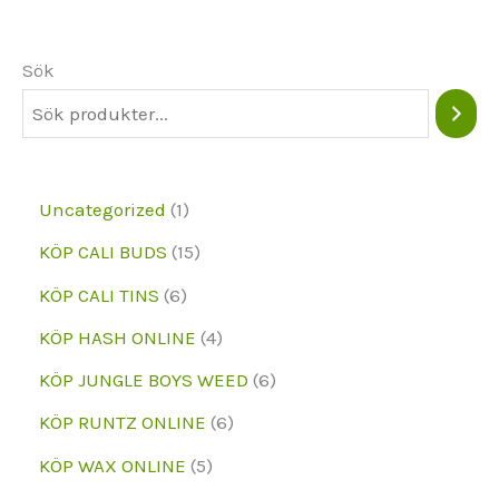
kan
väljas
Sök
på
produktsidan
1
Uncategorized
1
p
1
KÖP CALI BUDS
15
r
5
6
KÖP CALI TINS
6
o
p
p
4
KÖP HASH ONLINE
4
d
r
r
p
6
KÖP JUNGLE BOYS WEED
6
u
o
o
r
p
6
KÖP RUNTZ ONLINE
6
k
d
d
o
r
p
5
KÖP WAX ONLINE
5
t
u
u
d
o
r