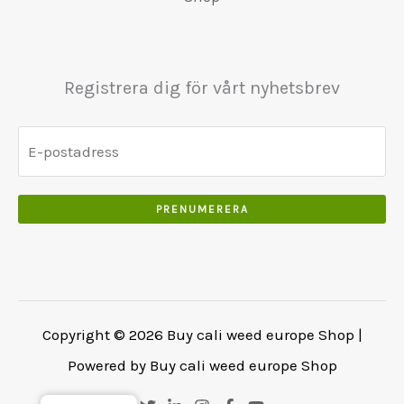
5
s
.
0
:
0
w
0
.
€
.
a
0
6
0
s
.
Registrera dig för vårt nyhetsbrev
5
0
:
0
.
€
.
5
0
5
0
0
.
PRENUMERERA
.
0
0
.
Copyright © 2026 Buy cali weed europe Shop |
Powered by Buy cali weed europe Shop