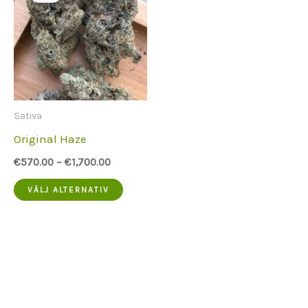
Sativa
Original Haze
€
570.00
–
€
1,700.00
Denna
VÄLJ ALTERNATIV
produkt
har
flera
varianter.
Alternativen