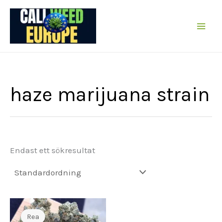
Hoppa
till
innehållet
haze marijuana strain
Endast ett sökresultat
Rea