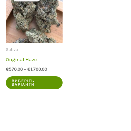
Sativa
Original Haze
€
570.00
–
€
1,700.00
Цей
ВИБЕРІТЬ
ВАРІАНТИ
продукт
має
кілька
варіантів.
Опції