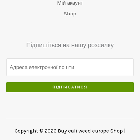
.
€
.
Мій акаунт
.
5
0
Shop
0
5
0
0
0
.
.
.
0
Підпишіться на нашу розсилку
0
.
ПІДПИСАТИСЯ
Copyright © 2026 Buy cali weed europe Shop |