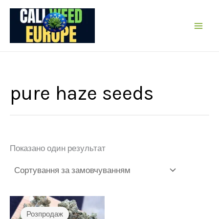
Перейти
до
вмісту
pure haze seeds
Показано один результат
Розпродаж