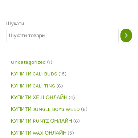
можна
вибрати
Шукати
на
сторінці
продукту
1
Uncategorized
1
п
1
КУПИТИ CALI BUDS
15
р
5
6
КУПИТИ CALI TINS
6
о
п
п
4
КУПИТИ ХЕШ ОНЛАЙН
4
д
р
р
п
6
КУПИТИ JUNGLE BOYS WEED
6
у
о
о
р
п
6
КУПИТИ RUNTZ ОНЛАЙН
6
к
д
д
о
р
п
5
КУПИТИ WAX ОНЛАЙН
5
т
у
у