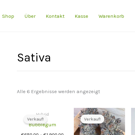
Shop
Über
Kontakt
Kasse
Warenkorb
Sativa
Alle 6 Ergebnisse werden angezeigt
Hybrid
Verkauf!
Verkauf!
Bubblegum
€
650.00
–
€
1,900.00