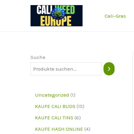
Zum
Inhalt
Cali-Gras
springen
Suche
1
Uncategorized
1
p
1
KAUFE CALI BUDS
15
r
5
6
KAUFE CALI TINS
6
o
p
p
4
KAUFE HASH ONLINE
4