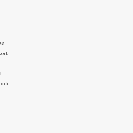
as
korb
t
onto