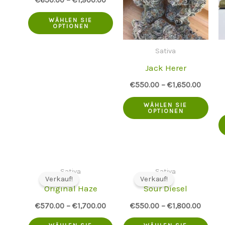
Dieses
WÄHLEN SIE
OPTIONEN
Produkt
hat
Sativa
Jack Herer
mehrere
Varianten.
€
550.00
–
€
1,650.00
Dies
Die
WÄHLEN SIE
OPTIONEN
Pro
Optionen
hat
können
meh
auf
Vari
der
Sativa
Sativa
Verkauf!
Verkauf!
Die
Produktseite
Original Haze
Sour Diesel
Opt
ausgewählt
€
570.00
–
€
1,700.00
€
550.00
–
€
1,800.00
kön
werden
Dieses
Dies