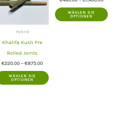
Dieses
WÄHLEN SIE
OPTIONEN
Produkt
hat
Hybrid
Khalifa Kush Pre
mehrere
Rolled Joints
Varianten.
es
Die
€
220.00
–
€
875.00
dukt
Dieses
Optionen
WÄHLEN SIE
OPTIONEN
Produkt
können
rere
hat
auf
anten.
mehrere
der
Varianten.
Produktseite
ionen
Die
ausgewählt
nen
Optionen
werden
es