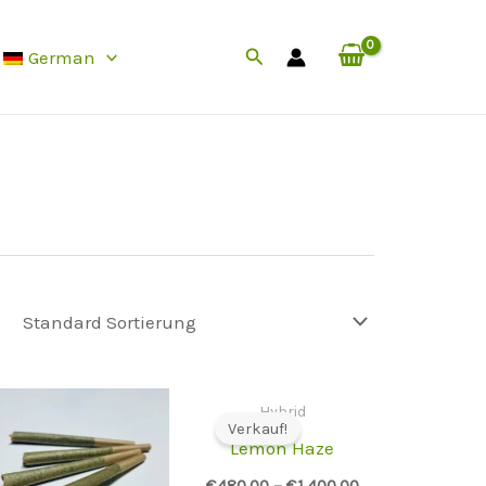
Suche
German
Hybrid
Verkauf!
Lemon Haze
€
480.00
–
€
1,400.00