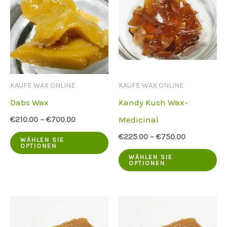
KAUFE WAX ONLINE
KAUFE WAX ONLINE
Dabs Wax
Kandy Kush Wax-
Medicinal
€
210.00
–
€
700.00
Dieses
€
225.00
–
€
750.00
WÄHLEN SIE
OPTIONEN
Produkt
Di
WÄHLEN SIE
OPTIONEN
hat
Pr
mehrere
ha
Varianten.
me
Die
Va