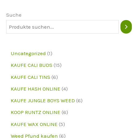
können
Suche
auf
der
Produktseite
ausgewählt
1
Uncategorized
1
werden
p
1
KAUFE CALI BUDS
15
r
5
6
KAUFE CALI TINS
6
o
p
p
4
KAUFE HASH ONLINE
4
d
r
r
p
6
KAUFE JUNGLE BOYS WEED
6
u
o
o
r
p
6
KOOP RUNTZ ONLINE
6
k
d
d
o
r
p
5
KAUFE WAX ONLINE
5
t
u
u
d
o
r
p
6
Weed Pfund kaufen
6