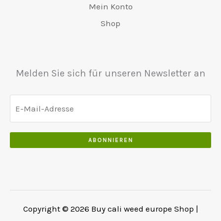
.
Mein Konto
€
.
0
5
0
Shop
0
5
0
.
0
.
.
0
Melden Sie sich für unseren Newsletter an
0
.
ABONNIEREN
Copyright © 2026 Buy cali weed europe Shop |