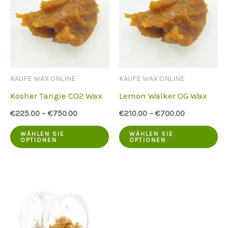
Optionen
Di
können
Op
auf
kö
der
au
KAUFE WAX ONLINE
KAUFE WAX ONLINE
Produktseite
de
Kosher Tangie CO2 Wax
Lemon Walker OG Wax
ausgewählt
Pr
€
225.00
–
€
750.00
€
210.00
–
€
700.00
werden
au
Dieses
Di
we
WÄHLEN SIE
WÄHLEN SIE
OPTIONEN
OPTIONEN
Produkt
Pr
hat
ha
mehrere
me
Varianten.
Va
Die
Di