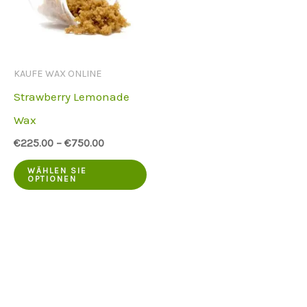
Optionen
Op
können
kö
auf
au
KAUFE WAX ONLINE
der
de
Strawberry Lemonade
Produktseite
Pr
Wax
ausgewählt
au
€
225.00
–
€
750.00
werden
we
Dieses
WÄHLEN SIE
OPTIONEN
Produkt
hat
mehrere
Varianten.
Die
Optionen