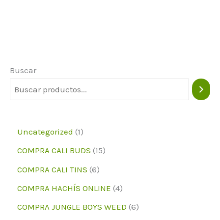
variantes.
Las
opciones
pueden
Buscar
elegirse
en
la
página
1
Uncategorized
1
del
p
1
COMPRA CALI BUDS
15
producto
r
5
6
COMPRA CALI TINS
6
o
p
p
4
COMPRA HACHÍS ONLINE
4
d
r
r
p
6
COMPRA JUNGLE BOYS WEED
6
u
o
o