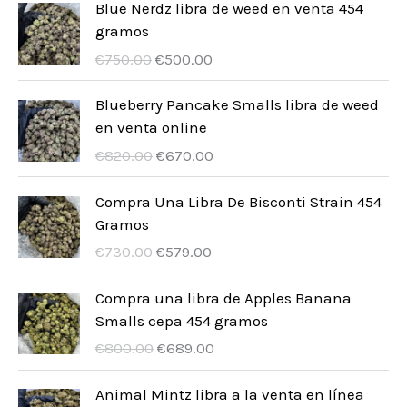
u
d
Blue Nerdz libra de weed en venta 454
s
o
o
t
gramos
c
u
s
U
A
o
€
750.00
€
500.00
t
c
r
k
s
o
t
s
t
Blueberry Pancake Smalls libra de weed
s
p
u
en venta online
o
r
e
U
A
€
820.00
€
670.00
s
u
l
r
k
n
l
s
t
Compra Una Libra De Bisconti Strain 454
g
t
p
u
Gramos
s
p
r
e
U
A
€
730.00
€
579.00
p
r
u
l
r
k
r
i
n
l
s
t
Compra una libra de Apples Banana
i
s
g
t
p
u
Smalls cepa 454 gramos
s
ä
s
p
r
e
U
A
€
800.00
€
689.00
e
r
p
r
u
l
r
k
t
:
r
i
n
l
s
t
Animal Mintz libra a la venta en línea
v
€
i
s