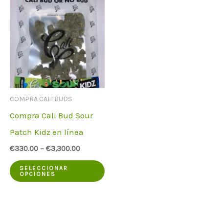
COMPRA CALI BUDS
Compra Cali Bud Sour
Patch Kidz en línea
€
330.00
–
€
3,300.00
Este
SELECCIONAR
OPCIONES
producto
tiene
varias