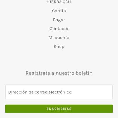
e
r
HIERBA CALI
.
0
.
:
9
t
:
.
Carrito
€
.
v
€
0
6
0
Pagar
a
4
0
5
0
r
8
Contacto
.
0
.
:
0
Mi cuenta
.
€
.
0
5
0
Shop
0
5
0
.
0
.
.
0
Regístrate a nuestro boletín
0
.
SUSCRIBIRSE