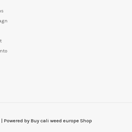
äs
agn
n
t
onto
 | Powered by Buy cali weed europe Shop