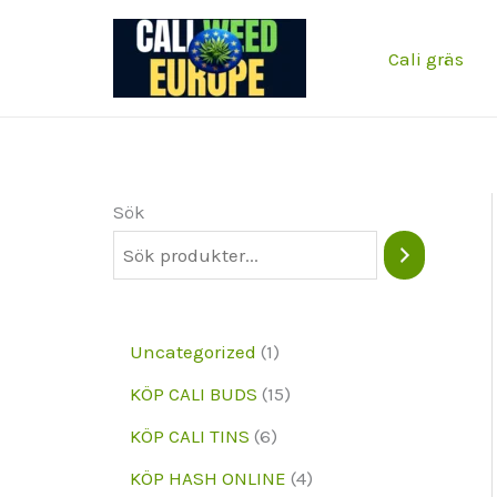
Hoppa
till
Cali gräs
innehållet
Sök
1
Uncategorized
1
p
1
KÖP CALI BUDS
15
r
5
6
KÖP CALI TINS
6
o
p
p
4
KÖP HASH ONLINE
4