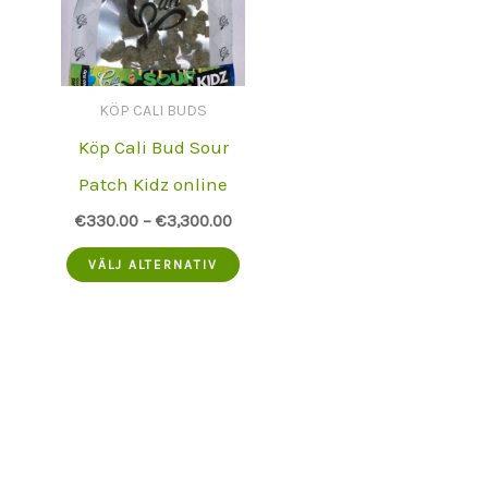
KÖP CALI BUDS
Köp Cali Bud Sour
Patch Kidz online
€
330.00
–
€
3,300.00
Denna
VÄLJ ALTERNATIV
produkt
har
flera
varianter.
Alternativen
kan