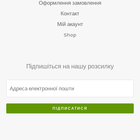
а
.
Оформлення замовлення
5
0
:
0
0
Контакт
.
€
0
.
5
.
Мій акаунт
0
5
Shop
0
0
.
.
0
0
Підпишіться на нашу розсилку
.
ПІДПИСАТИСЯ