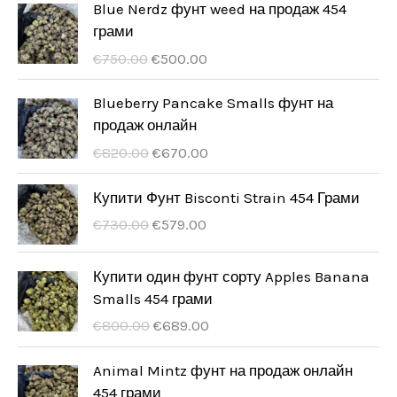
у
д
Blue Nerdz фунт weed на продаж 454
и
т
грами
к
у
П
П
и
€
750.00
€
500.00
т
к
о
о
и
т
ч
т
Blueberry Pancake Smalls фунт на
а
о
продаж онлайн
и
т
ч
П
П
€
820.00
€
670.00
к
н
о
о
о
а
ч
т
Купити Фунт Bisconti Strain 454 Грами
в
ц
а
о
П
П
€
730.00
€
579.00
а
і
т
ч
о
о
ц
н
к
н
ч
т
Купити один фунт сорту Apples Banana
і
а
о
а
а
о
Smalls 454 грами
н
:
в
ц
т
ч
а
€
П
П
€
800.00
€
689.00
а
і
к
н
б
5
о
о
ц
н
о
а
у
0
ч
т
Animal Mintz фунт на продаж онлайн
і
а
в
ц
л
0
а
о
454 грами
н
: