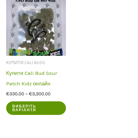
КУПИТИ CALI BUDS
Купити Cali Bud Sour
Patch Kidz онлайн
€
330.00
–
€
3,300.00
Цей
ВИБЕРІТЬ
ВАРІАНТИ
продукт
має
кілька