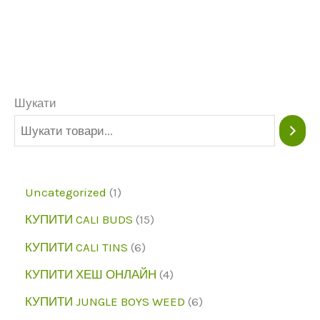
варіантів.
Опції
можна
вибрати
Шукати
на
сторінці
продукту
1
Uncategorized
1
п
1
КУПИТИ CALI BUDS
15
р
5
6
КУПИТИ CALI TINS
6
о
п
п
4
КУПИТИ ХЕШ ОНЛАЙН
4
д
р
р
п
6
КУПИТИ JUNGLE BOYS WEED
6
у
о
о