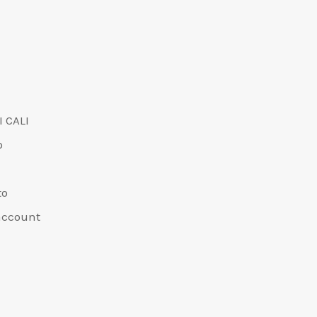
I CALI
o
to
 account