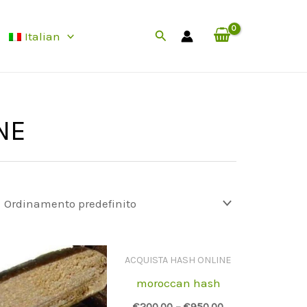
Cerca
Italian
NE
ACQUISTA HASH ONLINE
moroccan hash
€
200.00
–
€
950.00