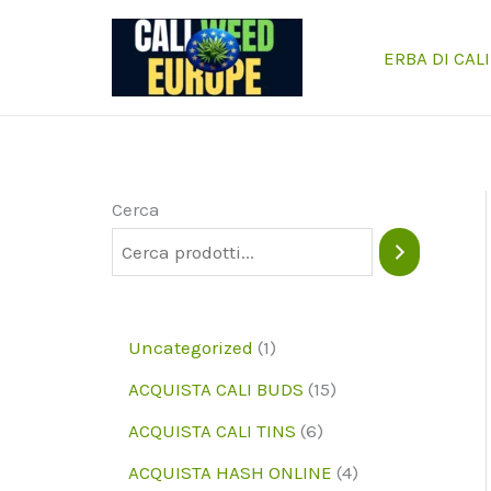
Vai
al
ERBA DI CALI
contenuto
Cerca
1
Uncategorized
1
p
1
ACQUISTA CALI BUDS
15
r
5
6
ACQUISTA CALI TINS
6
o
p
p
4
ACQUISTA HASH ONLINE
4