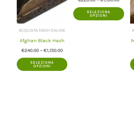
Que
SELEZIONA
OPZIONI
prod
ha
ACQUISTA HASH ONLINE
Afghan Black Hash
M
più
vari
€
240.00
–
€
1,150.00
Questo
Le
SELEZIONA
OPZIONI
prodotto
opzi
ha
pos
più
esse
varianti.
scel
Le
nell
opzioni
pag
possono
del