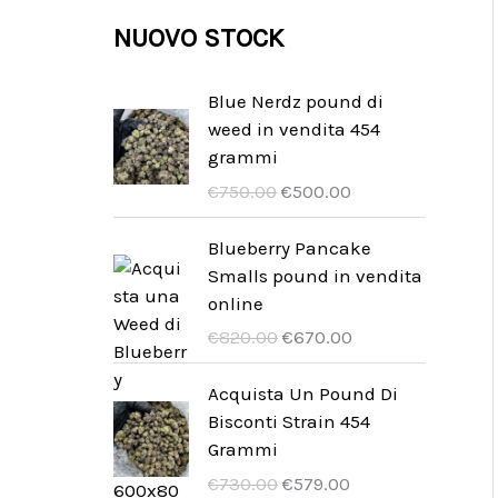
t
t
o
d
r
NUOVO STOCK
i
t
t
t
o
o
i
o
t
t
d
Blue Nerdz pound di
i
weed in vendita 454
t
o
grammi
i
t
U
A
€
750.00
€
500.00
t
r
k
s
t
Blueberry Pancake
i
p
u
Smalls pound in vendita
r
e
online
u
l
U
A
€
820.00
€
670.00
n
l
r
k
g
t
s
t
Acquista Un Pound Di
s
p
p
u
Bisconti Strain 454
p
r
r
e
Grammi
r
i
u
l
U
A
€
730.00
€
579.00
i
s