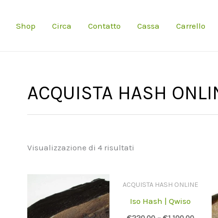
Shop
Circa
Contatto
Cassa
Carrello
ACQUISTA HASH ONLI
Visualizzazione di 4 risultati
ACQUISTA HASH ONLINE
Iso Hash | Qwiso
€
220.00
–
€
1,100.00