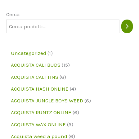
opzioni
possono
Cerca
essere
scelte
nella
1
Uncategorized
1
pagina
p
1
ACQUISTA CALI BUDS
15
del
r
5
6
prodotto
ACQUISTA CALI TINS
6
o
p
p
4
ACQUISTA HASH ONLINE
4
d
r
r
p
6
ACQUISTA JUNGLE BOYS WEED
6
o
o
o
r
p
6
ACQUISTA RUNTZ ONLINE
6
t
d
d
o
r
p
5
ACQUISTA WAX ONLINE
5
t
o
o
d
o
r
p
6
Acquista weed a pound
6
o
t