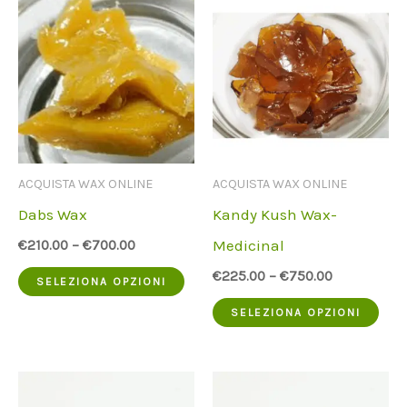
ACQUISTA WAX ONLINE
ACQUISTA WAX ONLINE
Dabs Wax
Kandy Kush Wax-
Medicinal
€
210.00
–
€
700.00
Questo
€
225.00
–
€
750.00
SELEZIONA OPZIONI
prodotto
Que
SELEZIONA OPZIONI
ha
pro
più
ha
varianti.
più