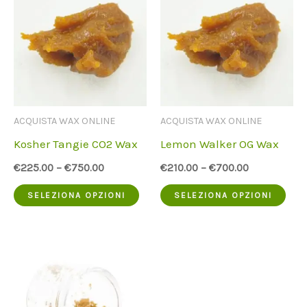
Le
vari
opzioni
Le
possono
opz
essere
pos
scelte
ess
ACQUISTA WAX ONLINE
ACQUISTA WAX ONLINE
nella
scel
Kosher Tangie CO2 Wax
Lemon Walker OG Wax
pagina
nell
€
225.00
–
€
750.00
€
210.00
–
€
700.00
del
pag
Questo
Que
SELEZIONA OPZIONI
SELEZIONA OPZIONI
prodotto
del
prodotto
pro
pro
ha
ha
più
più
varianti.
vari