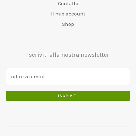
e
€
Contatto
0
6
0
r
4
0
Il mio account
5
0
a
8
.
0
.
:
0
Shop
.
€
.
0
5
0
0
5
0
.
0
.
Iscriviti alla nostra newsletter
.
0
0
.
ISCRIVITI