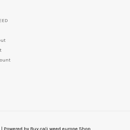
EED
out
t
ount
 | Powered by Buy cali weed europe Shop