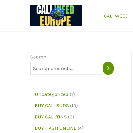
Skip
to
CALI WEED
content
Search
1
Uncategorized
1
p
1
BUY CALI BUDS
15
r
5
6
BUY CALI TINS
6
o
p
p
4
BUY HASH ONLINE
4