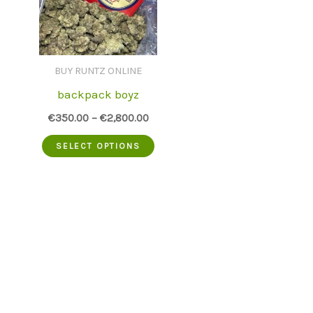
BUY RUNTZ ONLINE
backpack boyz
€
350.00
–
€
2,800.00
This
SELECT OPTIONS
product
has
multiple
variants.
The
options
may