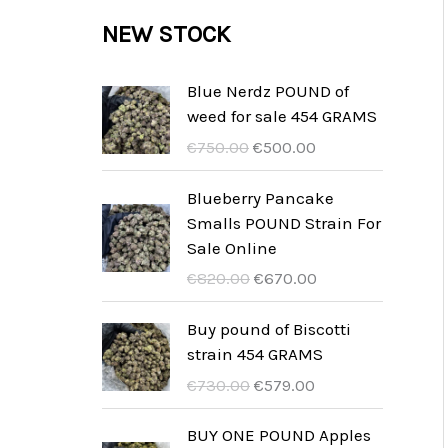
c
c
u
d
r
NEW STOCK
s
t
t
c
u
o
s
t
c
d
Blue Nerdz POUND of
s
weed for sale 454 GRAMS
t
u
П
П
€
750.00
€
500.00
s
c
о
о
t
ч
т
Blueberry Pancake
а
о
Smalls POUND Strain For
s
т
ч
Sale Online
к
н
П
П
€
820.00
€
670.00
о
а
о
о
в
ц
ч
т
Buy pound of Biscotti
а
і
а
о
strain 454 GRAMS
ц
н
т
ч
П
П
€
730.00
€
579.00
і
а
к
н
о
о
н
:
о
а
ч
т
BUY ONE POUND Apples
а
€