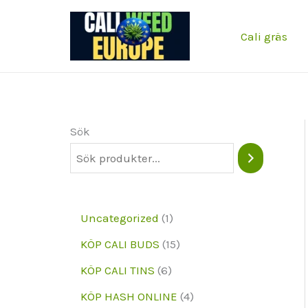
Hoppa
till
Cali gräs
innehållet
Sök
1
Uncategorized
1
p
1
KÖP CALI BUDS
15
r
5
6
KÖP CALI TINS
6
o
p
p
4
KÖP HASH ONLINE
4