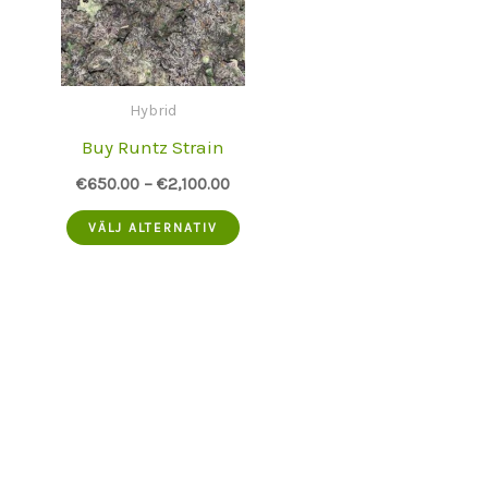
Hybrid
Buy Runtz Strain
€
650.00
–
€
2,100.00
Denna
VÄLJ ALTERNATIV
produkt
har
flera
varianter.
Alternativen
kan
väljas