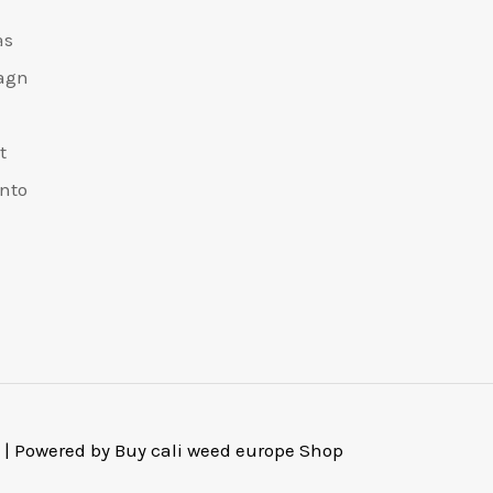
äs
agn
n
t
onto
 | Powered by Buy cali weed europe Shop