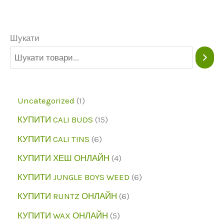
можна
вибрати
Шукати
на
сторінці
продукту
1
Uncategorized
1
п
1
КУПИТИ CALI BUDS
15
р
5
6
КУПИТИ CALI TINS
6
о
п
п
4
КУПИТИ ХЕШ ОНЛАЙН
4
д
р
р
п
6
КУПИТИ JUNGLE BOYS WEED
6
у
о
о
р
п
6
КУПИТИ RUNTZ ОНЛАЙН
6
к
д
д
о
р
п
5
КУПИТИ WAX ОНЛАЙН
5
т
у
у