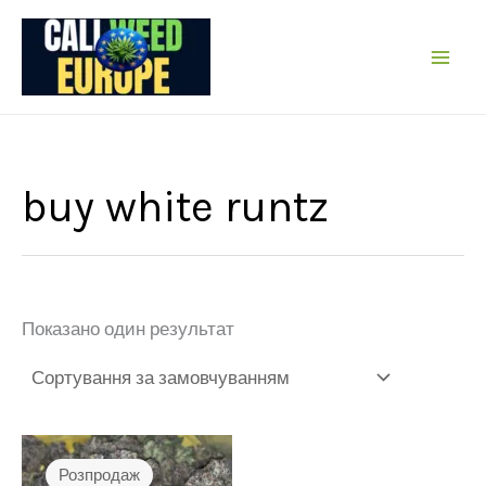
Перейти
до
вмісту
buy white runtz
Показано один результат
Розпродаж