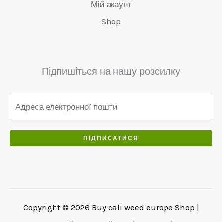
€
i
8
Мій акаунт
a
0
.
7
j
0
Shop
s
.
0
5
s
.
:
0
0
w
0
€
.
.
a
0
6
0
s
.
Підпишіться на нашу розсилку
5
0
:
0
.
€
.
5
0
5
0
0
.
ПІДПИСАТИСЯ
.
0
0
.
Copyright © 2026 Buy cali weed europe Shop |