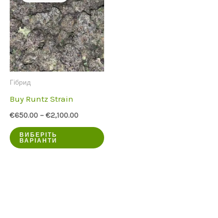
Гібрид
Buy Runtz Strain
€
650.00
–
€
2,100.00
Цей
ВИБЕРІТЬ
ВАРІАНТИ
продукт
має
кілька
варіантів.
Опції