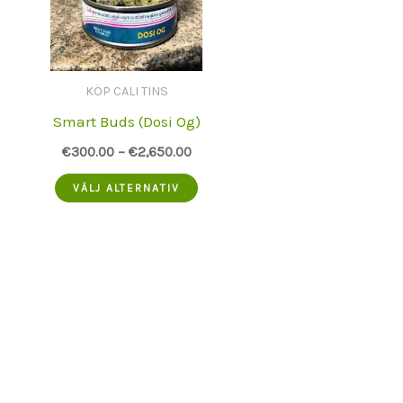
KÖP CALI TINS
Smart Buds (Dosi Og)
€
300.00
–
€
2,650.00
Denna
VÄLJ ALTERNATIV
produkt
har
flera
varianter.
Alternativen
kan
väljas