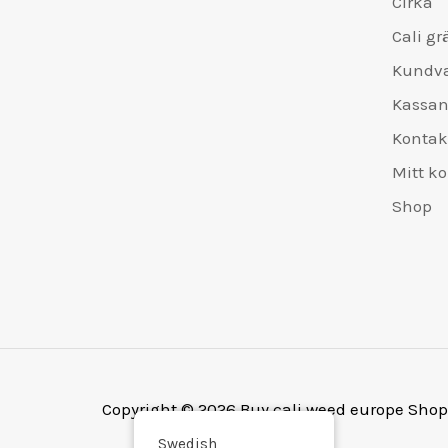
Cirka
5
0
r
4
i
r
g
r
.
0
Cali gr
:
9
s
:
t
i
,
€
.
v
€
Kundv
p
s
0
7
0
a
4
r
ä
Kassa
0
5
0
r
9
i
r
0
.
Kontak
:
9
s
:
,
€
,
Mitt k
v
€
0
6
0
a
4
Shop
0
5
0
r
8
0
:
0
,
€
,
0
5
0
0
5
0
0
,
0
Copyright © 2026 Buy cali weed europe Shop
0
Swedish