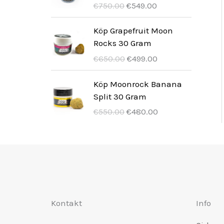
r
r
3
0
U
N
a
6
€
750.00
€
549.00
r
ä
i
p
u
a
0
.
r
u
r
8
i
r
g
r
n
n
.
s
v
:
9
Köp Grapefruit Moon
s
:
t
i
g
d
0
p
a
€
.
Rocks 30 Gram
v
€
p
s
l
e
0
r
r
8
0
U
N
a
4
€
650.00
€
499.00
r
ä
i
p
.
u
a
0
0
r
u
r
4
i
r
g
r
n
n
0
.
s
v
:
9
Köp Moonrock Banana
s
:
t
i
g
d
,
p
a
€
,
Split 30 Gram
v
€
p
s
l
e
0
r
r
6
0
U
N
a
6
€
550.00
€
480.00
r
ä
i
p
0
u
a
5
0
r
u
r
7
i
r
g
r
.
n
n
0
s
v
:
5
s
:
t
i
g
d
,
p
a
€
,
v
€
p
s
l
e
0
r
r
8
0
a
4
r
ä
i
p
0
u
a
0
0
r
4
i
r
g
r
n
n
0
:
9
s
:
t
i
g
d
,
€
,
Kontakt
Info
v
€
p
s
l
e
0
6
0
a
5
r
ä
i
p
0