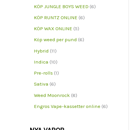
d
r
r
p
6
KÖP JUNGLE BOYS WEED
6
u
o
o
r
p
6
KÖP RUNTZ ONLINE
6
k
d
d
o
r
p
5
KÖP WAX ONLINE
5
t
u
u
d
o
r
p
6
Köp weed per pund
6
k
k
u
d
o
r
p
1
Hybrid
11
t
t
k
u
d
o
r
1
1
e
Indica
10
e
t
k
u
d
o
p
0
r
1
r
Pre-rolls
1
e
t
k
u
d
r
p
p
6
r
Sativa
6
e
t
k
u
o
r
r
p
8
r
Weed Moonrock
8
e
t
k
d
o
o
r
p
r
6
Engros Vape-kassetter online
6
e
t
u
d
d
o
r
p
r
e
k
u
u
d
o
r
r
t