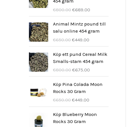
r
r
454 gram
i
r
i
p
u
a
U
N
€
800.00
€
689.00
s
:
g
r
n
n
r
u
v
€
t
i
g
d
s
v
Animal Mintz pound till
a
5
p
s
l
e
p
a
salu online 454 gram
r
0
r
ä
i
p
r
r
U
N
:
0
€
650.00
€
449.00
i
r
g
r
u
a
r
u
€
,
s
:
t
i
n
n
s
v
7
0
Köp ett pund Cereal Milk
v
€
p
s
g
d
p
a
5
0
Smalls-stam 454 gram
a
6
r
ä
l
e
r
r
0
U
N
r
7
€
800.00
€
675.00
i
r
i
p
u
a
,
r
u
:
0
s
:
g
r
n
n
0
s
v
€
,
Köp Pina Colada Moon
v
€
t
i
g
d
0
p
a
8
0
Rocks 30 Gram
a
5
p
s
l
e
r
r
2
0
U
N
r
7
€
650.00
€
449.00
r
ä
i
p
u
a
0
r
u
:
9
i
r
g
r
n
n
,
s
v
€
.
Köp Blueberry Moon
s
:
t
i
g
d
0
p
a
7
0
Rocks 30 Gram
v
€
p
s
l
e
0