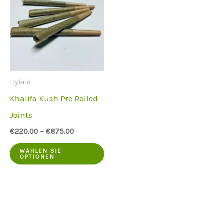
Hybrid
Khalifa Kush Pre Rolled
Joints
€
220.00
–
€
875.00
Dieses
WÄHLEN SIE
OPTIONEN
Produkt
hat
mehrere
Varianten.