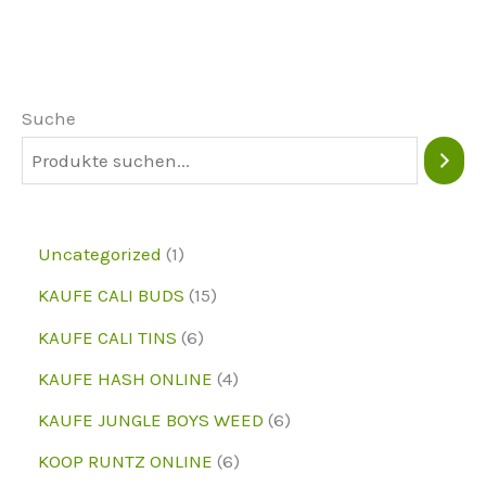
Die
Optionen
können
Suche
auf
der
Produktseite
ausgewählt
1
Uncategorized
1
werden
p
1
KAUFE CALI BUDS
15
r
5
6
KAUFE CALI TINS
6
o
p
p
4
KAUFE HASH ONLINE
4
d
r
r
p
6
KAUFE JUNGLE BOYS WEED
6
u
o
o
r
p
6
KOOP RUNTZ ONLINE
6
k
d
d