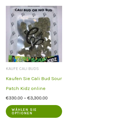
KAUFE CALI BUDS
Kaufen Sie Cali Bud Sour
Patch Kidz online
€
330.00
–
€
3,300.00
Dieses
WÄHLEN SIE
OPTIONEN
Produkt
hat