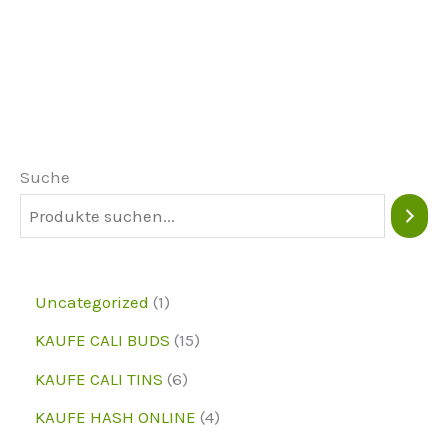
mehrere
Varianten.
Die
Optionen
können
Suche
auf
der
Produktseite
ausgewählt
1
Uncategorized
1
werden
p
1
KAUFE CALI BUDS
15
r
5
6
KAUFE CALI TINS
6
o
p
p
4
KAUFE HASH ONLINE
4
d
r
r