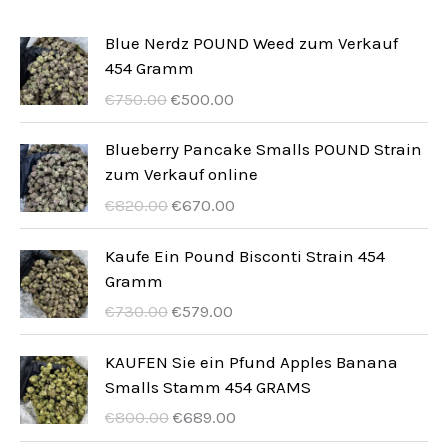
d
o
e
t
t
k
u
d
Blue Nerdz POUND Weed zum Verkauf
e
t
454 Gramm
k
u
I
I
e
€
750.00
€
500.00
t
k
l
l
e
t
p
p
Blueberry Pancake Smalls POUND Strain
r
r
zum Verkauf online
e
e
e
I
I
€
820.00
€
670.00
z
z
l
l
z
z
p
p
Kaufe Ein Pound Bisconti Strain 454
o
o
r
r
Gramm
o
a
e
e
I
I
€
730.00
€
579.00
r
t
z
z
l
l
i
t
z
z
p
p
KAUFEN Sie ein Pfund Apples Banana
g
u
o
o
r
r
Smalls Stamm 454 GRAMS
i
a
o
a
e
e
I
I
€
800.00
€
689.00
n
l
r
t
z
z
l
l
a
e