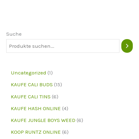
Die
Optionen
können
Suche
auf
der
Produktseite
ausgewählt
1
Uncategorized
1
werden
p
1
KAUFE CALI BUDS
15
r
5
6
KAUFE CALI TINS
6
o
p
p
4
KAUFE HASH ONLINE
4
d
r
r
p
6
KAUFE JUNGLE BOYS WEED
6
u
o
o
r
p
6
KOOP RUNTZ ONLINE
6
k
d
d