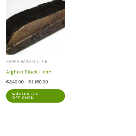
KAUFE HASH ONLINE
Afghan Black Hash
€
240.00
–
€
1,150.00
Dieses
WÄHLEN SIE
OPTIONEN
Produkt
hat
mehrere
Varianten.