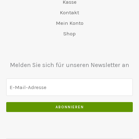
7
Kasse
n
4
a
0
0
5
o
8
Kontakt
:
.
0
0
s
0
€
.
Mein Konto
.
i
.
6
0
ł
0
Shop
5
0
a
0
0
.
:
.
.
€
0
5
Melden Sie sich für unseren Newsletter an
0
5
.
0
.
0
0
ABONNIEREN
.