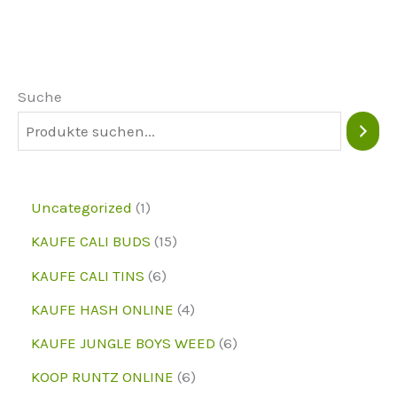
Die
Optionen
können
Suche
auf
der
Produktseite
ausgewählt
1
Uncategorized
1
werden
p
1
KAUFE CALI BUDS
15
r
5
6
KAUFE CALI TINS
6
o
p
p
4
KAUFE HASH ONLINE
4
d
r
r
p
6
KAUFE JUNGLE BOYS WEED
6
u
o
o
r
p
6
KOOP RUNTZ ONLINE
6
k
d
d