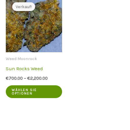
Verkauf!
Weed Moonrock
Sun Rocks Weed
€
700.00
–
€
2,200.00
Dieses
WÄHLEN SIE
OPTIONEN
Produkt
hat
mehrere
Varianten.