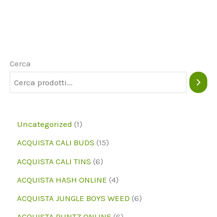
varianti.
Le
opzioni
possono
Cerca
essere
scelte
nella
1
Uncategorized
1
pagina
p
1
ACQUISTA CALI BUDS
15
del
r
5
6
prodotto
ACQUISTA CALI TINS
6
o
p
p
4
ACQUISTA HASH ONLINE
4
d
r
r
p
6
ACQUISTA JUNGLE BOYS WEED
6
o
o
o
r
p
6
ACQUISTA RUNTZ ONLINE
6