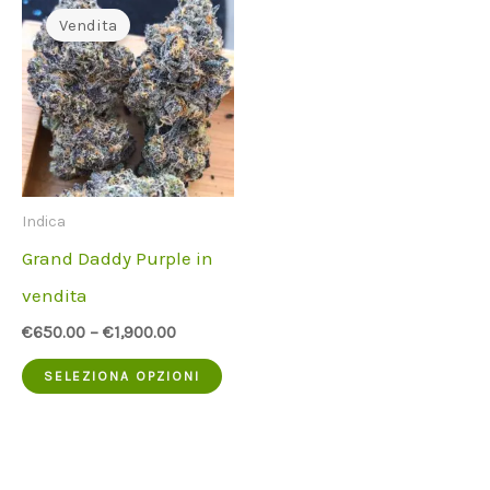
Vendita
Indica
Grand Daddy Purple in
vendita
€
650.00
–
€
1,900.00
Questo
SELEZIONA OPZIONI
prodotto
ha
più