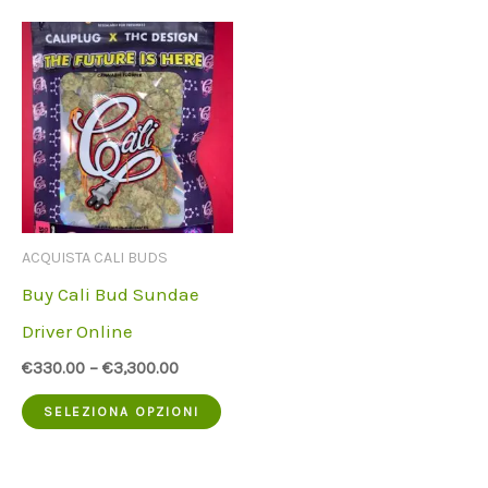
ACQUISTA CALI BUDS
Buy Cali Bud Sundae
Driver Online
€
330.00
–
€
3,300.00
Questo
SELEZIONA OPZIONI
prodotto
ha