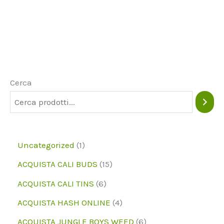
più
varianti.
Le
opzioni
possono
Cerca
essere
scelte
nella
1
Uncategorized
1
pagina
p
1
ACQUISTA CALI BUDS
15
del
r
5
6
prodotto
ACQUISTA CALI TINS
6
o
p
p
4
ACQUISTA HASH ONLINE
4
d
r
r
p
6
ACQUISTA JUNGLE BOYS WEED
6