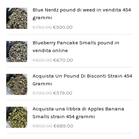
i
t
t
t
o
d
Blue Nerdz pound di weed in vendita 454
i
o
t
grammi
t
o
U
A
i
€
750.00
€
500.00
t
t
r
k
i
t
s
t
Blueberry Pancake Smalls pound in
p
u
vendita online
i
r
e
U
A
€
820.00
€
670.00
u
l
r
k
n
l
s
t
Acquista Un Pound Di Bisconti Strain 454
g
t
p
u
Grammi
s
p
r
e
U
A
€
730.00
€
579.00
p
r
u
l
r
k
r
i
n
l
s
t
Acquista una libbra di Apples Banana
i
s
g
t
p
u
Smalls strain 454 grammi
s
ä
s
p
r
e
U
A
€
800.00
€
689.00
e
r
p
r
u
l
r
k
t
:
r
i