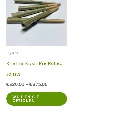
Hybrid
Khalifa Kush Pre Rolled
Joints
€
220.00
–
€
875.00
Dieses
WÄHLEN SIE
OPTIONEN
Produkt
hat
mehrere
Varianten.