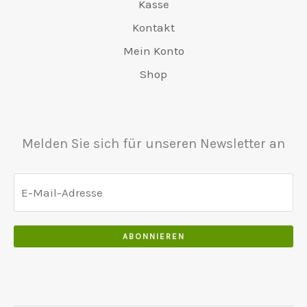
0
Kasse
a
4
5
0
0
r
8
Kontakt
0
.
.
:
0
.
Mein Konto
€
.
0
5
0
Shop
0
5
0
.
0
.
.
0
Melden Sie sich für unseren Newsletter an
0
.
ABONNIEREN