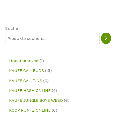
Die
Optionen
können
Suche
auf
der
Produktseite
ausgewählt
1
Uncategorized
1
werden
p
1
KAUFE CALI BUDS
15
r
5
6
KAUFE CALI TINS
6
o
p
p
4
KAUFE HASH ONLINE
4
d
r
r
p
6
KAUFE JUNGLE BOYS WEED
6
u
o
o
r
p
6
KOOP RUNTZ ONLINE
6
k
d
d