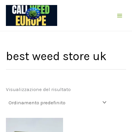
Vai
al
contenuto
best weed store uk
Visualizzazione del risultato