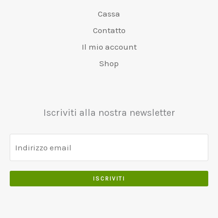
v
€
0
6
0
Cassa
a
4
0
5
0
r
8
Contatto
.
0
.
:
0
Il mio account
.
€
.
0
5
0
Shop
0
5
0
.
0
.
.
0
Iscriviti alla nostra newsletter
0
.
ISCRIVITI