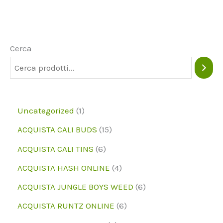
Le
opzioni
possono
Cerca
essere
scelte
nella
1
Uncategorized
1
pagina
p
1
ACQUISTA CALI BUDS
15
del
r
5
6
prodotto
ACQUISTA CALI TINS
6
o
p
p
4
ACQUISTA HASH ONLINE
4
d
r
r
p
6
ACQUISTA JUNGLE BOYS WEED
6
o
o
o
r
p
6
ACQUISTA RUNTZ ONLINE
6
t
d
d
o
r
p