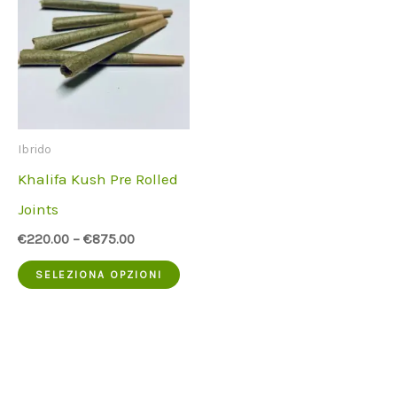
Ibrido
Khalifa Kush Pre Rolled
Joints
€
220.00
–
€
875.00
Questo
SELEZIONA OPZIONI
prodotto
ha
più
varianti.