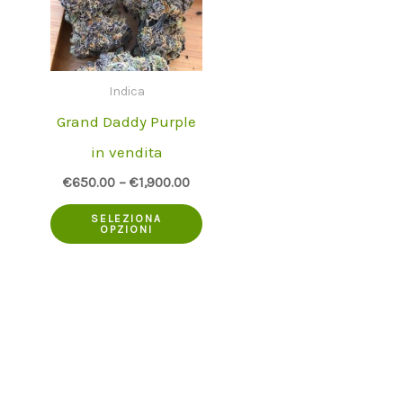
Indica
Grand Daddy Purple
in vendita
€
650.00
–
€
1,900.00
Questo
SELEZIONA
OPZIONI
prodotto
ha
più
varianti.
Le
opzioni