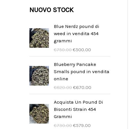
t
t
o
d
r
NUOVO STOCK
i
t
t
t
o
o
i
o
t
t
d
Blue Nerdz pound di
i
weed in vendita 454
t
o
grammi
i
t
D
D
€
750.00
€
500.00
t
e
e
r
r
Blueberry Pancake
i
u
a
Smalls pound in vendita
r
k
online
s
t
D
D
€
820.00
€
670.00
p
u
e
e
r
e
r
r
Acquista Un Pound Di
ü
l
u
a
Bisconti Strain 454
n
l
r
k
Grammi
g
e
s
t
D
D
€
730.00
€
579.00
l
P