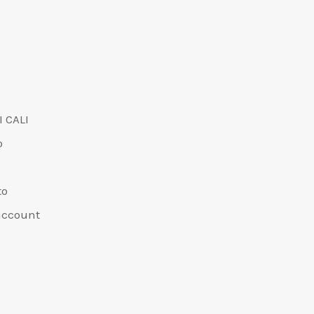
I CALI
o
to
 account