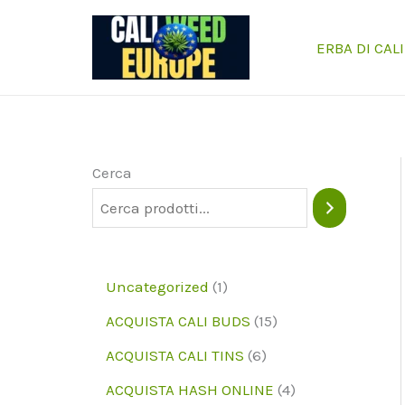
Vai
al
ERBA DI CALI
contenuto
Cerca
1
Uncategorized
1
p
1
ACQUISTA CALI BUDS
15
r
5
6
ACQUISTA CALI TINS
6
o
p
p
4
ACQUISTA HASH ONLINE
4